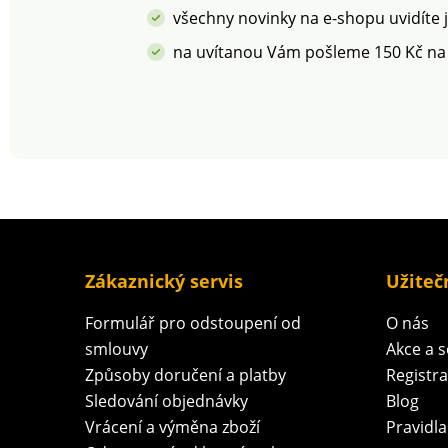
všechny novinky na e-shopu uvidíte 
na uvítanou Vám pošleme 150 Kč na
Zákaznický servis
Užiteč
Formulář pro odstoupení od
O nás
smlouvy
Akce a 
Způsoby doručení a platby
Registr
Sledování objednávky
Blog
Vrácení a výměna zboží
Pravidla