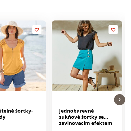
itelné šortky-
Jednobarevné
dy
sukňové šortky se
zavinovacím efektem
na knoflíky