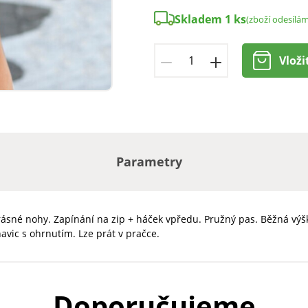
Skladem 1 ks
(zboží odesílá
Vloži
Parametry
krásné nohy. Zapínání na zip + háček vpředu. Pružný pas. Běžná vý
avic s ohrnutím. Lze prát v pračce.
Doporučujeme