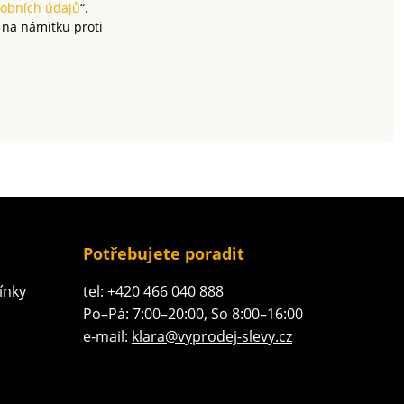
obních údajů
“.
 na námitku proti
Potřebujete poradit
ínky
tel:
+420 466 040 888
Po–Pá: 7:00–20:00, So 8:00–16:00
e-mail:
klara@vyprodej-slevy.cz