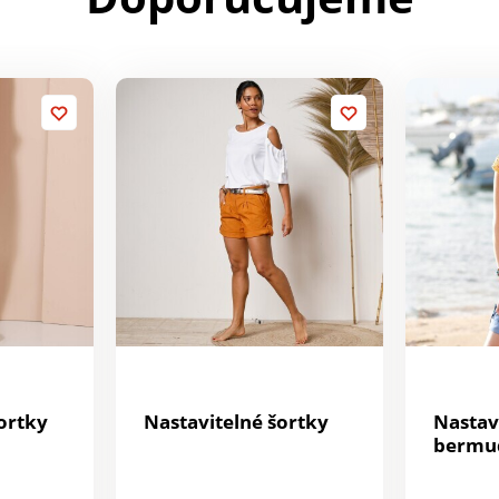
ortky
Nastavitelné šortky
Nastav
bermu