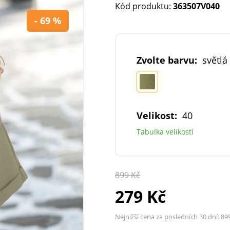
Kód produktu:
363507V040
- 69 %
Zvolte barvu:
světlá
Velikost:
40
Tabulka velikostí
899 Kč
279 Kč
Nejnižší cena za posledních 30 dní:
89