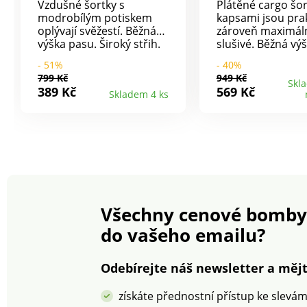
Vzdušné šortky s
Plátěné cargo šor
modrobílým potiskem
kapsami jsou prak
oplývají svěžestí. Běžná
zároveň maximál
výška pasu. Široký střih.
slušivé. Běžná vý
Celopružný pas. Klínové
pasu. Rovný střih
- 51%
- 40%
kapsy. Vpředu šňůrka na
Tvarovaný pas s a
799 Kč
949 Kč
zavázání. Lze prát v
a protaženou šňů
Skl
389 Kč
569 Kč
Skladem 4 ks
pračce.
Zapínání na zip + 
knoflík. 2 klínové
2 záševky vpředu.
našité kapsy s kl
falešné našité ka
záševky vzadu. Lz
pračce.
Všechny cenové bomby
do vašeho emailu?
Odebírejte náš newsletter a mějt
získáte přednostní přístup ke slevá