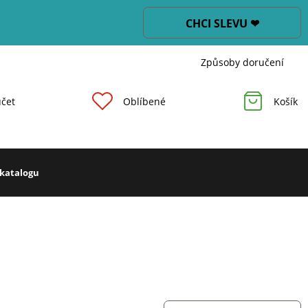
CHCI SLEVU ❤
Způsoby doručení
čet
Oblíbené
Košík
 katalogu