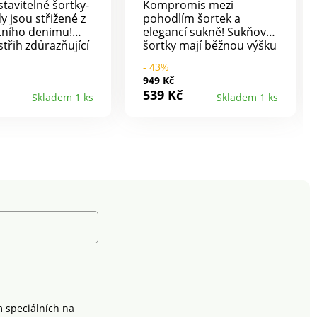
stavitelné šortky-
Kompromis mezi
 jsou střižené z
pohodlím šortek a
tního denimu!
elegancí sukně! Sukňové
střih zdůrazňující
šortky mají běžnou výšku
. Vzadu pružný
pas. Tvarovaný pas.
- 43%
 pohodlí na míru.
Postranní zip.
949 Kč
telná délka
Asymetrický cíp tvořící
539 Kč
Skladem 1 ks
Skladem 1 ks
c pomocí
sukni. 3 kokosové
ové patky.
knoflíky + postranní očka
 na zip a knoflík
vpředu. Vzadu 2 záševky.
 2 klínové kapsy
Pouzdrový efekt. Lze prát
 Komfortní
v pračce.
říjemný na
Lze prát v pračce.
m speciálních na