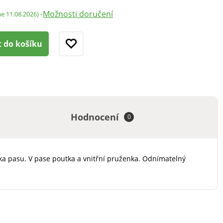
Možnosti doručení
-
me 11.08.2026)
t do košíku
Hodnocení
0
ška pasu. V pase poutka a vnitřní pruženka. Odnímatelný