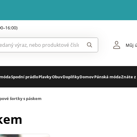
00–16:00)
Můj ú
 móda
Spodní prádlo
Plavky
Obuv
Doplňky
Domov
Pánská móda
Znáte z
pové šortky s páskem
skem