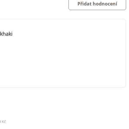
Přidat hodnocení
 khaki
9 Kč