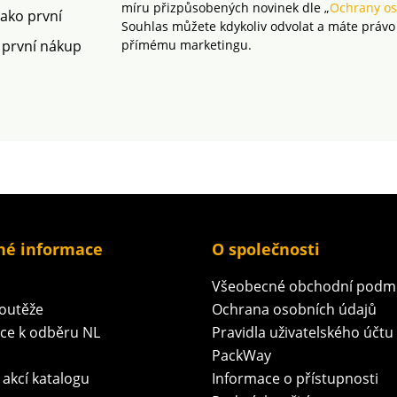
míru přizpůsobených novinek dle „
Ochrany os
platných norem. Lze prát
jako první
Souhlas můžete kdykoliv odvolat a máte právo
v pračce.
 první nákup
přímému marketingu.
né informace
O společnosti
Všeobecné obchodní podm
soutěže
Ochrana osobních údajů
ace k odběru NL
Pravidla uživatelského účtu
PackWay
 akcí katalogu
Informace o přístupnosti