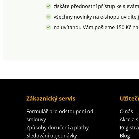
široké spektrum
získáte přednostní přístup ke slevá
škodlivých látek a
výrobek je bezpečný nad
všechny novinky na e-shopu uvidíte 
rámec platných norem.
na uvítanou Vám pošleme 150 Kč na
Lze prát v pračce.
Zákaznický servis
Užiteč
Formulář pro odstoupení od
O nás
smlouvy
Akce a 
Způsoby doručení a platby
Registr
Sledování objednávky
Blog