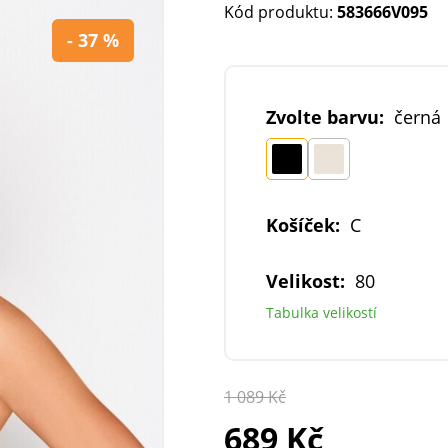
Kód produktu:
583666V095
- 37 %
Zvolte barvu:
černá
Košíček:
C
Velikost:
80
Tabulka velikostí
1 089 Kč
689 Kč