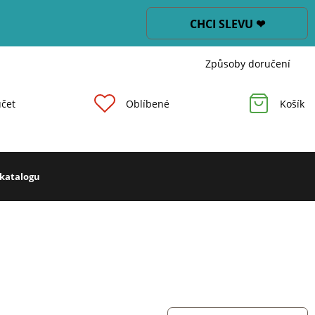
CHCI SLEVU ❤
Způsoby doručení
čet
Oblíbené
Košík
 katalogu