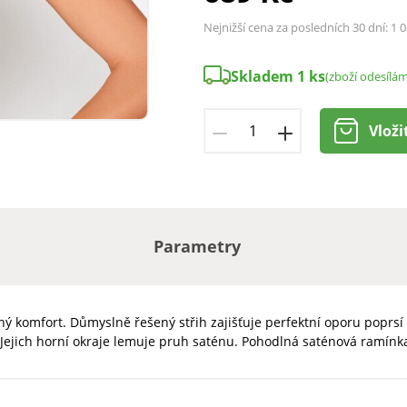
Nejnižší cena za posledních 30 dní:
1 0
Skladem 1 ks
(zboží odesílám
Vloži
Parametry
ný komfort. Důmyslně řešený střih zajišťuje perfektní oporu poprsí 
 Jejich horní okraje lemuje pruh saténu. Pohodlná saténová ramínk