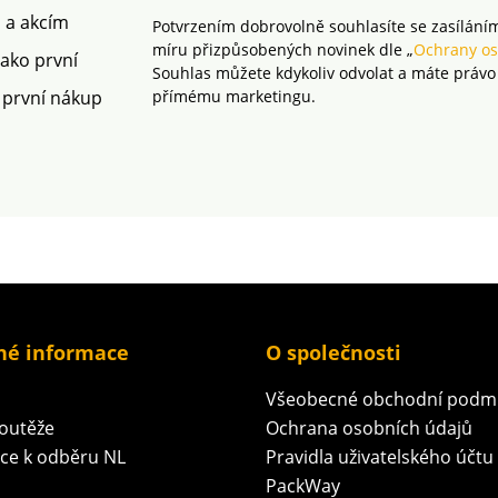
široké spektrum
škodlivý
m a akcím
Potvrzením dobrovolně souhlasíte se zasílání
škodlivých látek a
výrobek
míru přizpůsobených novinek dle „
Ochrany os
výrobek je bezpečný nad
rámec 
jako první
Souhlas můžete kdykoliv odvolat a máte právo
rámec platných norem.
Lze prát
 první nákup
přímému marketingu.
Lze prát v pračce.
né informace
O společnosti
Všeobecné obchodní podm
soutěže
Ochrana osobních údajů
ace k odběru NL
Pravidla uživatelského účtu
PackWay