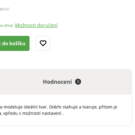
89 Kč
Možnosti doručení
-
e zítra)
t do košíku
Hodnocení
0
a modeluje ideální tvar. Dobře stahuje a tvaruje, přitom je
a, vpředu s možností nastavení .