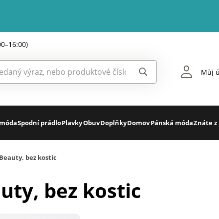
00–16:00)
Můj ú
 móda
Spodní prádlo
Plavky
Obuv
Doplňky
Domov
Pánská móda
Znáte z
Beauty, bez kostic
uty, bez kostic