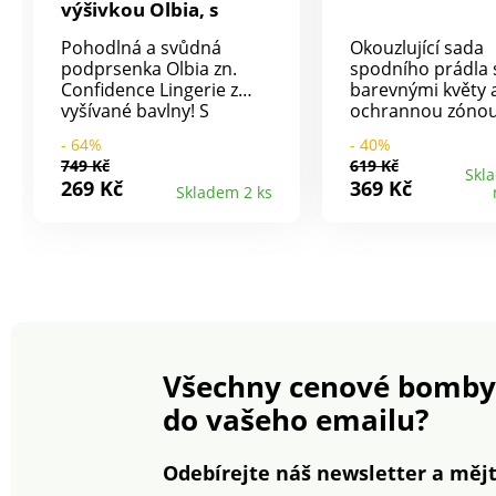
výšivkou Olbia, s
kosticemi
Pohodlná a svůdná
Okouzlující sada
podprsenka Olbia zn.
spodního prádla 
Confidence Lingerie z
barevnými květy 
vyšívané bavlny! S
ochrannou zónou
kosticemi. Spodní část
lehkou inkontinen
- 64%
- 40%
košíčků z bavlněného
módně elegantní,
749 Kč
619 Kč
žerzeje, s bavlněnou
diskrétní a bezpe
Skl
269 Kč
369 Kč
Skladem 2 ks
podšívkou. Zadní díl a
Měkká podprsenk
sedlo mezi košíčky z
pohodlným zapí
bavlněného žerzeje s
vpředu (6 háčků),
podšívkou. Ramínka
měkkým páskem 
vpředu z bavlněného
prsy a širokými
žerzeje s ažurou a
pohodlnými ramín
mašličkami. Vzadu
skvělé pohodlí př
dvojité nebo trojité
nošení! Zapínání 
háčkové zapínání dle
Pohodlná.
Všechny cenové bomby
velikosti. Standard 100
podle Oeko-Tex (n° CQ
do vašeho emailu?
1216 / 3). Tato známka
označuje textilní výrobky,
které byly podrobeny
Odebírejte náš newsletter a mějt
laboratorním testům na