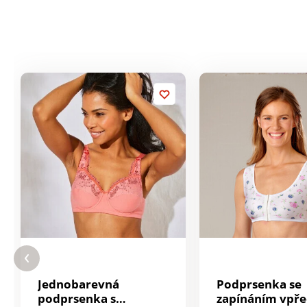
Jednobarevná
Podprsenka se
podprsenka s
zapínáním vpř