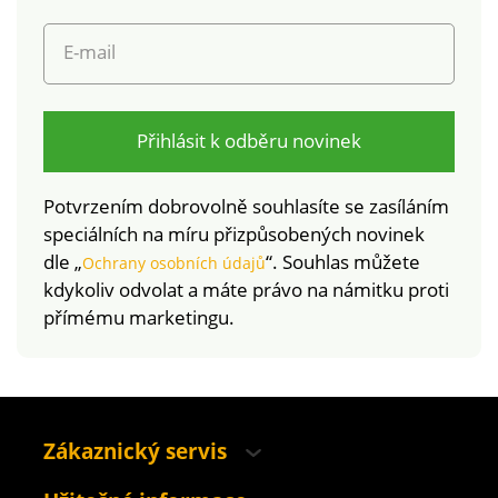
norem. Lze prát v
polyester.)
pračce.
E-mail
Přihlásit k odběru novinek
Potvrzením dobrovolně souhlasíte se zasíláním
speciálních na míru přizpůsobených novinek
dle „
“. Souhlas můžete
Ochrany osobních údajů
kdykoliv odvolat a máte právo na námitku proti
přímému marketingu.
Zákaznický servis