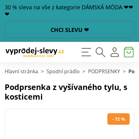
30 % sleva na vše z kategorie DÁMSKÁ MÓDA ❤❤
❤
CHCI SLEVU ❤
Hlavní stránka
>
Spodní prádlo
>
PODPRSENKY
>
Podp
Podprsenka z vyšívaného tylu, s
kosticemi
- 72 %