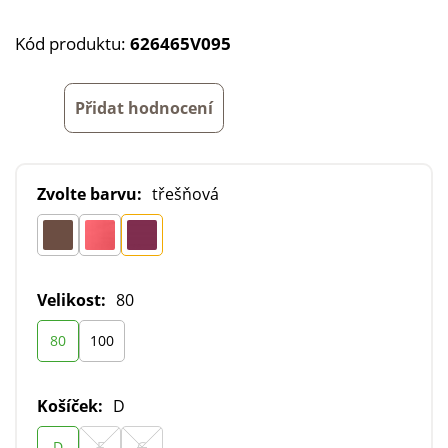
Kód produktu:
626465V095
Přidat hodnocení
Zvolte barvu:
třešňová
Velikost:
80
80
100
Košíček:
D
D
F
G