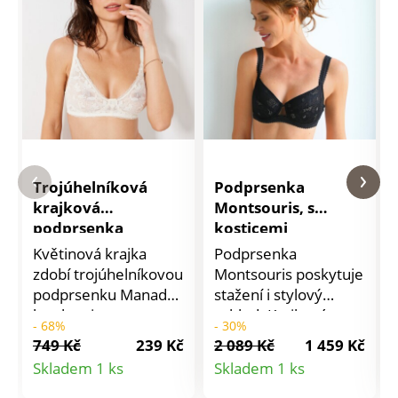
Trojúhelníková
Podprsenka
krajková
Montsouris, s
podprsenka
kosticemi
Manado, bez kostic
Květinová krajka
Podprsenka
zdobí trojúhelníkovou
Montsouris poskytuje
podprsenku Manado
stažení i stylový
bez kostic.
vzhled. Krajkové
- 68%
- 30%
Trojúhelníkový střih.
košíčky s tylovou
749 Kč
239 Kč
2 089 Kč
1 459 Kč
Vlnkované zakončení
podšívkou. Tylové
Detail
Detail
Skladem 1 ks
Skladem 1 ks
ve výstřihu. Krajkové
sedlo mezi košíčky s
produktu
produktu
košíčky. Úzká, pružná
mašličkou.