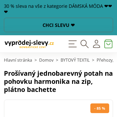
30 % sleva na vše z kategorie DÁMSKÁ MÓDA ❤❤
❤
CHCI SLEVU ❤
Hlavní stránka
>
Domov
>
BYTOVÝ TEXTIL
>
Přehozy, p
Prošívaný jednobarevný potah na
pohovku harmonika na zip,
plátno bachette
- 85 %