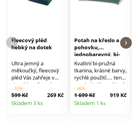
Fleecový pléd
Potah na křeslo a
hebký na dotek
pohovku,
jednobarevný, bi-
pružný
Ultra jemný a
Kvalitní bi-pružná
měkoučký, fleecový
tkanina, krásné barvy,
pléd Vás zahřeje v
rychlé použití.... tento
zimních večerech.
potah dodá nový look
- 55%
- 46%
Snadný na údržbu.
každému interiéru.
599 Kč
269 Kč
1 699 Kč
919 Kč
Perte na 30 °C,
Bi-pružný: natáhne se
Detail
Detail
Skladem 3 ks
Skladem 1 ks
doporučujeme sušit
do délky i do šířky.
produktu
produktu
na vzduchu.
Pro křesla a 2 nebo 3
místné pohovky.
Celopotažení včetně
zadního dílu. Pružný