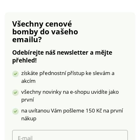
spodní lem.
Prodáváno jednotlivě.
Perte na 30 °C v
Všechny cenové
souladu s ochranou
bomby
do vašeho
životního prostředí;
emailu?
také Vám
doporučujeme sušit
Odebírejte náš newsletter a mějte
volně na vzduchu.
přehled!
získáte přednostní přístup ke slevám a
akcím
všechny novinky na e-shopu uvidíte jako
první
na uvítanou Vám pošleme 150 Kč na první
nákup
E-mail