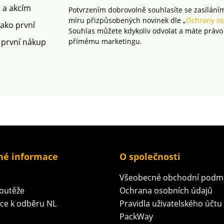
m a akcím
Potvrzením dobrovolně souhlasíte se zasílání
míru přizpůsobených novinek dle „
Ochrany os
jako první
Souhlas můžete kdykoliv odvolat a máte právo
 první nákup
přímému marketingu.
né informace
O společnosti
Všeobecné obchodní podm
soutěže
Ochrana osobních údajů
ace k odběru NL
Pravidla uživatelského účtu
PackWay