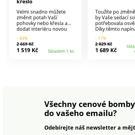
křeslo
Velmi snadno můžete
Toužíte po změn
změnit potah Vaší
by Vaše sedací s
pohovky nebo křesla a
potřebovala osvěž
dodat interiéru novou
Díky těmto napín
tvář. Potah je velmi
potahům oblékne
- 43%
- 17%
pružný a snadno se
sedačku a křeslo
2 669 Kč
2 029 Kč
navléká. Perfektně drží.
nového. Vysoce
Skl
1 519 Kč
1 689 Kč
Skladem 1 ks
Zároveň Váš nábytek i
elastická, s krás
chrání. Efektní žakárový
strukturou. Usna
motiv. Na křeslo a 2
práci a propůjčí
nebo 3 místnou
obývacímu pokoji
pohovku. S
novou atmosféru
celopotaženým zadním
dílem. Snadná údržba.
Pro ochranu životního
prostředí doporučujeme
Všechny cenové bomby
prát na 30 °C a sušit
volně na vzduchu.
do vašeho emailu?
Odebírejte náš newsletter a mějt