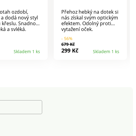
otah ozdobí,
Přehoz hebký na dotek si
 a dodá nový styl
nás získal svým optickým
 křeslu. Snadno
efektem. Odolný proti
ká a svléká.
vytažení oček.
á pružná tkanina.
Voděodolný. Proti
- 56%
ký spodní lem. Pro
skvrnám. Hebký na
679 Kč
 životního
dotek. Standard 100
299 Kč
Skladem 1 ks
Skladem 1 ks
edí doporučujeme
podle Oeko-Tex. Tato
30 °C a sušit
známka označuje textilní
a vzduchu.
výrobky, které byly
podrobeny laboratorním
testům na široké
spektrum škodlivých
látek a výrobek je
bezpečný nad rámec
platných norem. Pro
ochranu životního
prostředí doporučujeme
prát na 30 °C a sušit
volně na vzduchu.