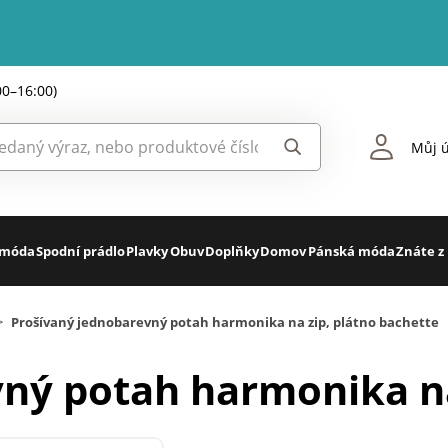
00–16:00)
Můj ú
 móda
Spodní prádlo
Plavky
Obuv
Doplňky
Domov
Pánská móda
Znáte z
>
Prošívaný jednobarevný potah harmonika na zip, plátno bachette
ný potah harmonika na