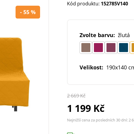
Kód produktu:
152785V140
- 55 %
Zvolte barvu:
žlutá
Velikost:
190x140 c
2 669 Kč
1 199 Kč
Nejnižší cena za posledních 30 dní:
2 6