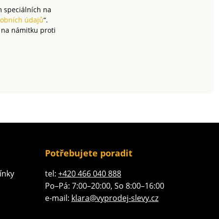
m speciálních na
obních údajů
“.
 na námitku proti
Potřebujete poradit
ínky
tel:
+420 466 040 888
Po–Pá: 7:00–20:00, So 8:00–16:00
e-mail:
klara@vyprodej-slevy.cz