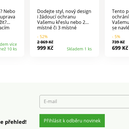
ě? Nebo
Dodejte styl, nový design
Tento p
ouprava
i žádoucí ochranu
ochrání
it?
Vašemu křeslu nebo 2
Vašemu
acím
místné či 3 místné
se navlé
te svou
pohovce, tento pružný
Žakárov
- 52%
- 5%
 do
potah je k tomu jako
Elastic
2 069 Kč
739 Kč
stvořený. Pružný,
ochranu
adem více
999 Kč
699 Kč
než 10 ks
Skladem 1 ks
nou
přizpůsobivý. Snadno se
prostř
dní
natáhne a stáhne.
prát na 
 Vašemu
Pružný spodní lem.
volně n
 zcela
Prodáváno jednotlivě.
.
Pro 1, 2 nebo 3 místa.
Lze prát v pračce na 30
°C, doporučujeme sušit
volně na vzduchu.
E-mail
Přihlásit k odběru novinek
e přehled!