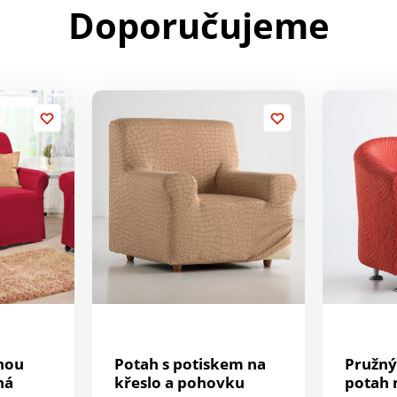
Doporučujeme
nou
Potah s potiskem na
Pružný
ná
křeslo a pohovku
potah 