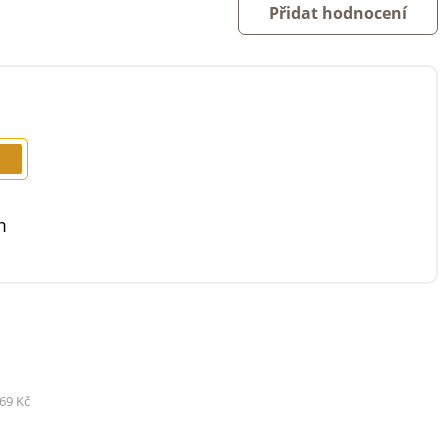
Přidat hodnocení
m
69 Kč