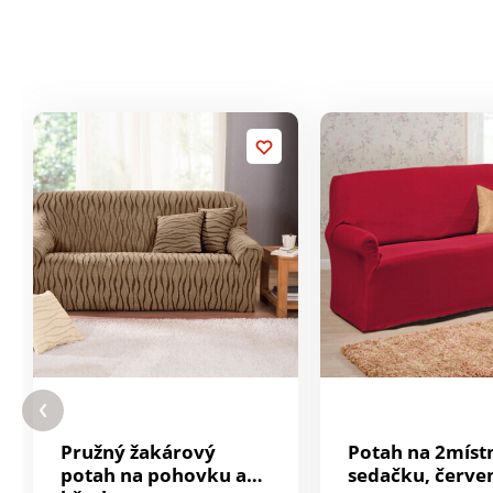
Pružný žakárový
Potah na 2míst
potah na pohovku a
sedačku, červe