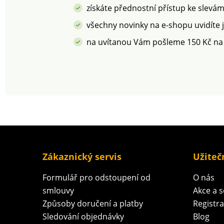
získáte přednostní přístup ke slevá
všechny novinky na e-shopu uvidíte 
na uvítanou Vám pošleme 150 Kč na
Zákaznický servis
Užiteč
Formulář pro odstoupení od
O nás
smlouvy
Akce a 
Způsoby doručení a platby
Registr
Sledování objednávky
Blog