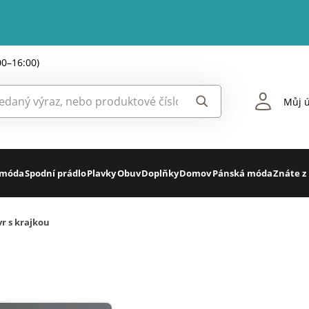
00–16:00)
Můj ú
 móda
Spodní prádlo
Plavky
Obuv
Doplňky
Domov
Pánská móda
Znáte z
r s krajkou