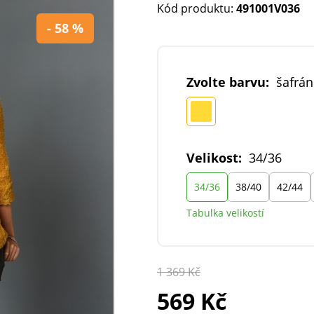
Kód produktu:
491001V036
- 58 %
Zvolte barvu:
šafrá
Velikost:
34/36
34/36
38/40
42/44
Tabulka velikostí
1 369 Kč
569 Kč