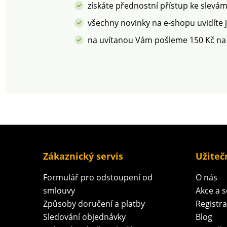
získáte přednostní přístup ke slevá
všechny novinky na e-shopu uvidíte 
na uvítanou Vám pošleme 150 Kč na
Zákaznický servis
Užiteč
Formulář pro odstoupení od
O nás
smlouvy
Akce a 
Způsoby doručení a platby
Registr
Sledování objednávky
Blog