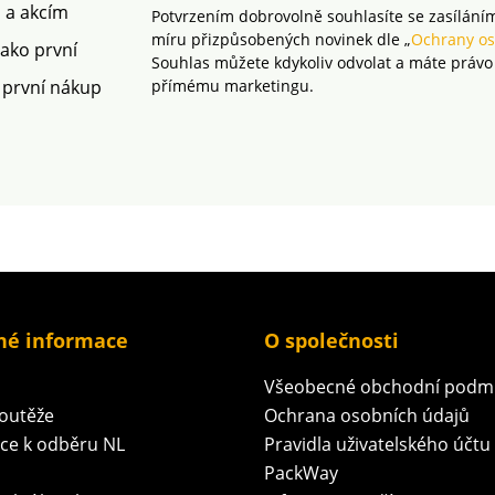
m a akcím
Potvrzením dobrovolně souhlasíte se zasílání
míru přizpůsobených novinek dle „
Ochrany os
jako první
Souhlas můžete kdykoliv odvolat a máte právo
 první nákup
přímému marketingu.
né informace
O společnosti
Všeobecné obchodní podm
soutěže
Ochrana osobních údajů
ace k odběru NL
Pravidla uživatelského účtu
PackWay