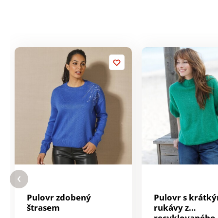
Pulovr zdobený
Pulovr s krátk
štrasem
rukávy z
recyklovaného