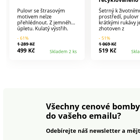
polyesteru
Pulovr se štrasovým
Šetrný k životním
motivem nelze
prostředí, pulovr
přehlédnout. Z jemného
krátkými rukávy j
úpletu. Kulatý výstřih.
zhotoven z
Vpředu na levém rameni
recyklovaných vlá
- 61%
- 51%
štras. Spadlá ramena.
Komfortní volný s
1 289 Kč
1 069 Kč
Dlouhé rukávy. Lze prát v
Stojáček. Krátké 
499 Kč
519 Kč
Skladem 2 ks
Skl
pračce.
Žebrovaný spodní
rukávy. Měkký úpl
Společnost Blanc
zvolila recyklovan
polyester, čímž př
boji proti plýtvání
podporuje odpov
spotřebu, která
respektuje životn
Všechny cenové bomby
prostředí. Lze prá
pračce
do vašeho emailu?
Odebírejte náš newsletter a mějt