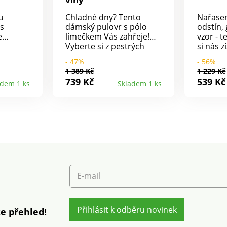
u
Chladné dny? Tento
Nařase
 s
dámský pulovr s pólo
odstín,
e
límečkem Vás zahřeje!
vzor - t
Vyberte si z pestrých
si nás z
ken.
barevných odstínů ten
ažurový
- 47%
- 56%
třih.
pravý. Dlouhé rukávy a
rukávy 
1 389 Kč
1 229 Kč
rukávy.
spodní lem zakončené
rameno
739 Kč
539 Kč
adem 1 ks
Skladem 1 ks
 lem a
pružným patentem. Trik
grafick
et.
našich módních
uprostř
heporte
odborníků: perte naruby,
Pružné 
ý
na program vlna.
spodní 
ispívá k
pračce.
 a
ědnější
í
t v
E-mail
Přihlásit k odběru novinek
e přehled!