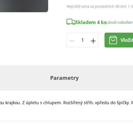
Nejnižší cena za posledních 30 dní:
1 3
Skladem 4 ks
(zboží odesílá
Vloži
Parametry
nou krajkou. Z úpletu s chlupem. Rozšířený střih, vpředu do špičky