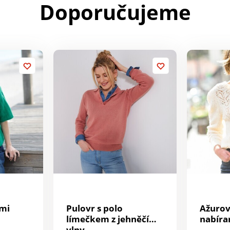
Doporučujeme
ými
Pulovr s polo
Ažurov
límečkem z jehněčí
nabíra
vlny