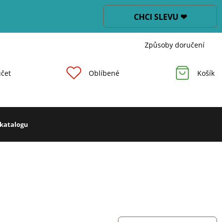
CHCI SLEVU ❤
Způsoby doručení
čet
Oblíbené
Košík
 katalogu