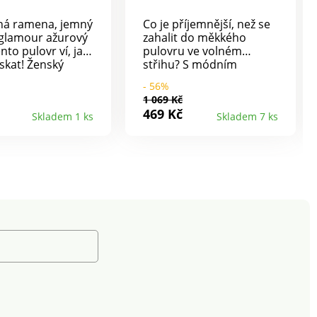
ná ramena, jemný
Co je příjemnější, než se
 glamour ažurový
zahalit do měkkého
ento pulovr ví, jak
pulovru ve volném
ískat! Ženský
střihu? S módním
 vzor. Dlouhé
vzorem pruhů. Volný
- 56%
s nařasením v
střih. Lodičkový výstřih.
1 069 Kč
u. Ažurový
Dlouhé rovné rukávy.
469 Kč
Skladem 1 ks
Skladem 7 ks
ý design vpředu a
Spadlá ramena. Rovný
ed rukávů.
spodní lem. Lze prát v
zakončení. Rovný
pračce.
lem. Lze prát v