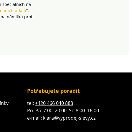
m speciálních na
obních údajů
“.
 na námitku proti
Potřebujete poradit
ínky
tel:
+420 466 040 888
Po–Pá: 7:00–20:00, So 8:00–16:00
e-mail:
klara@vyprodej-slevy.cz