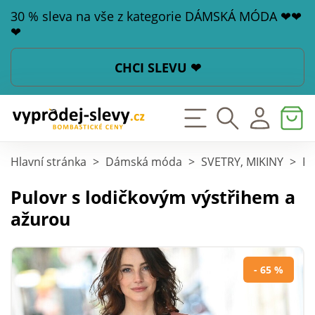
30 % sleva na vše z kategorie DÁMSKÁ MÓDA ❤❤
❤
CHCI SLEVU ❤
Hlavní stránka
>
Dámská móda
>
SVETRY, MIKINY
>
Pu
Pulovr s lodičkovým výstřihem a
ažurou
- 65 %