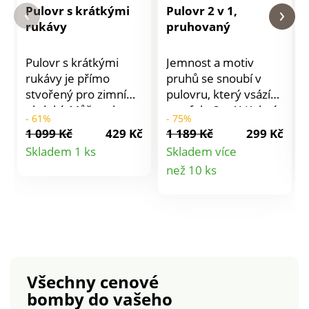
Pulovr s krátkými
Pulovr 2 v 1,
rukávy
pruhovaný
Pulovr s krátkými
Jemnost a motiv
rukávy je přímo
pruhů se snoubí v
stvořený pro zimní
pulovru, který vsází
období. Můžete ho
na efekt 2 v 1! Kulatý
- 61%
- 75%
volně kombinovat a
uvolněný výstřih.
1 099 Kč
429 Kč
1 189 Kč
299 Kč
vrstvit přes spodní
Dlouhé rukávy s
Detail
Skladem 1 ks
Skladem více
košili nebo tričko a
volánovými
Detail
než 10 ks
produktu
tvořit originální
manžetami z tkaniny
modely. Rovný střih
s potiskem. Volánový
produktu
příjemný na nošení.
spodní lem z tkaniny
Spadlá ramena.
s potiskem.
Kulatý výstřih,
Kašmírový na dotek.
hráškový pletený
Lze prát v pračce.
vzor. Mix
Všechny cenové
copánkového a
bomby
do vašeho
hráškového