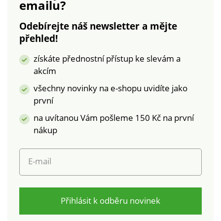
emailu?
pleteného vzoru.
Krátké rukávy.
Odebírejte náš newsletter a mějte
Vpředu a vzadu
přehled!
copánkový vzor.
Rovný spodní lem.
získáte přednostní přístup ke slevám a
Lze prát v pračce.
akcím
všechny novinky na e-shopu uvidíte jako
první
na uvítanou Vám pošleme 150 Kč na první
nákup
E-mail
Přihlásit k odběru novinek