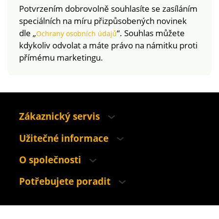
Potvrzením dobrovolně souhlasíte se zasíláním
speciálních na míru přizpůsobených novinek
dle „
“. Souhlas můžete
Ochrany osobních údajů
kdykoliv odvolat a máte právo na námitku proti
přímému marketingu.
Zákaznický servis
Užitečné informace
O společnosti
Potřebujete poradit