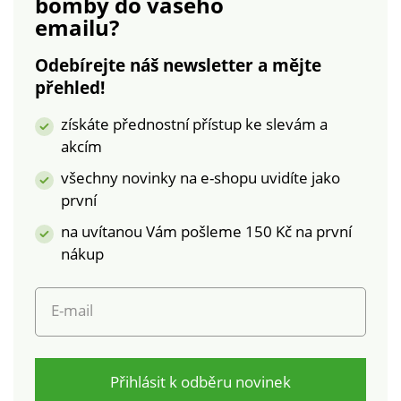
bomby
do vašeho
Standard 100 podle
paspulkou a
emailu?
Oeko-Tex (n° CQ
knoflíkem vzadu. Lze
1216 / 3 IFTH). Tato
prát v pračce.
Odebírejte náš newsletter a mějte
známka označuje
přehled!
textilní výrobky, které
byly podrobeny
získáte přednostní přístup ke slevám a
laboratorním testům
akcím
na široké spektrum
škodlivých látek a
všechny novinky na e-shopu uvidíte jako
výrobek je bezpečný
první
nad rámec platných
na uvítanou Vám pošleme 150 Kč na první
norem. Lze prát v
nákup
pračce.
E-mail
Přihlásit k odběru novinek