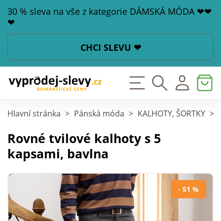
30 % sleva na vše z kategorie DÁMSKÁ MÓDA ❤❤
❤
CHCI SLEVU ❤
Hlavní stránka
>
Pánská móda
>
KALHOTY, ŠORTKY
>
Rovné tvilové kalhoty s 5
kapsami, bavlna
- 51 %