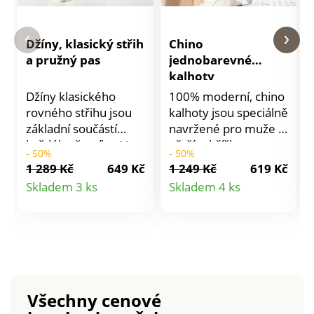
Džíny, klasický střih
Chino
a pružný pas
jednobarevné
kalhoty
Džíny klasického
100% moderní, chino
rovného střihu jsou
kalhoty jsou speciálně
základní součástí
navržené pro muže s
každého šatníku. V
větším bříškem….
- 50%
- 50%
těchto se budete cítit
Speciální zakulacený
1 289 Kč
649 Kč
1 249 Kč
619 Kč
obzvlášť pohodlně.
střih pod břichem pro
Detail
Detail
Skladem 3 ks
Skladem 4 ks
Mají pohodlný pružný
maxi pohodlí. Rovný
produktu
produktu
pas s poutky.
střih. Ze strečového
Zapínání na zip. 2
plátna. V pase poutka,
klínové kapsy vpředu.
chambray zakončení
Vzadu 2 paspulové
uvnitř. Zipové
kapsy s knoflíčkem a
zapínání + 1 knoflík
poutkem. Nohavice
vpředu. 2 klínové
Všechny cenové
zakončené lemem.
kapsy. 2 kapsy s