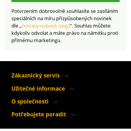
Potvrzením dobrovolně souhlasíte se zasíláním
speciálních na míru přizpůsobených novinek
dle „
“. Souhlas můžete
Ochrany osobních údajů
kdykoliv odvolat a máte právo na námitku proti
přímému marketingu.
Zákaznický servis
Užitečné informace
O společnosti
Potřebujete poradit