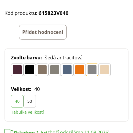
Kód produktu:
615823V040
Přidat hodnocení
Zvolte barvu:
šedá antracitová
Velikost:
40
40
50
Tabulka velikostí
Skladem 1 ks
(zboží odesíláme 11.08.2026)