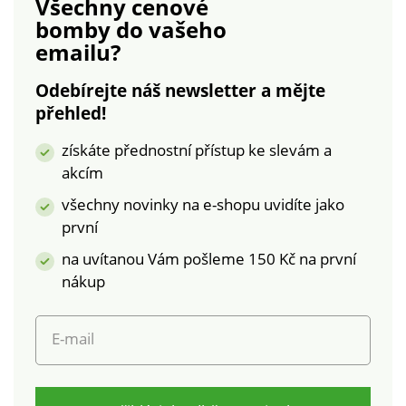
Všechny cenové
zakončené lemem.
cm, spodní šířka
bomby
do vašeho
Lze prát v pračce.
nohavice je cca 22
emailu?
cm.
Odebírejte náš newsletter a mějte
přehled!
získáte přednostní přístup ke slevám a
akcím
všechny novinky na e-shopu uvidíte jako
první
na uvítanou Vám pošleme 150 Kč na první
nákup
E-mail