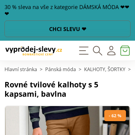
30 % sleva na vše z kategorie DÁMSKÁ MÓDA ❤❤
❤
CHCI SLEVU ❤
Hlavní stránka
>
Pánská móda
>
KALHOTY, ŠORTKY
>
Rovné tvilové kalhoty s 5
kapsami, bavlna
- 62 %