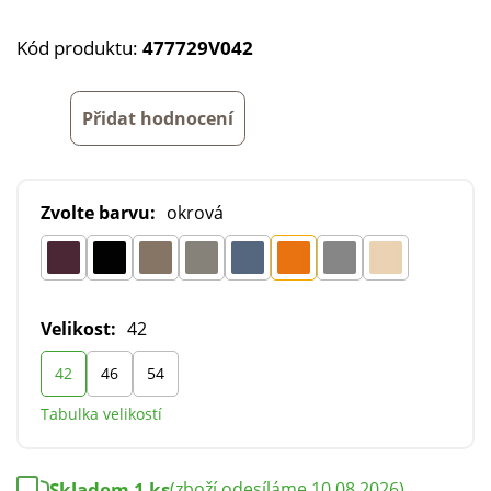
Kód produktu:
477729V042
Přidat hodnocení
Zvolte barvu:
okrová
Velikost:
42
42
46
54
Tabulka velikostí
Skladem 1 ks
(zboží odesíláme 10.08.2026)