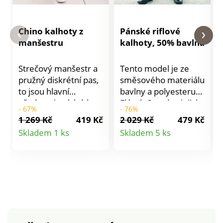
Chino kalhoty z
Pánské riflové
manšestru
kalhoty, 50% bavlna
Strečový manšestr a
Tento model je ze
pružný diskrétní pas,
směsového materiálu
to jsou hlavní
bavlny a polyesteru
přednosti módních
Flézal. Oceníte, jejich
- 67%
- 76%
chino kalhot.... Na
praktičnost a
1 269 Kč
419 Kč
2 029 Kč
479 Kč
bocích a vzadu
snadnou držbu.
Detail
Detail
Skladem 1 ks
Skladem 5 ks
pružný pas, s
Spodní okraj nohavic
produktu
produktu
aspektem
je obroubený. Švy a
manšestru. V pase
kapsy jsou
poutka. Poklopec na
zvýrazněné
zip + knoflík. 2
štepováním. Materiál:
klínové kapsy. Vzadu
50% bavlna, 50%
2 kapsy s paspulkou a
polyester. Vnitřní
knoflíkem. Nohavice
délka nohavice cca 85