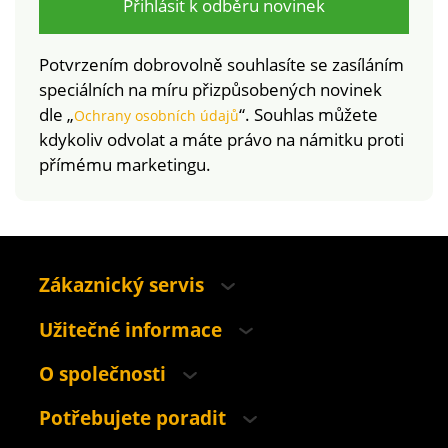
Přihlásit k odběru novinek
Potvrzením dobrovolně souhlasíte se zasíláním
speciálních na míru přizpůsobených novinek
dle „
“. Souhlas můžete
Ochrany osobních údajů
kdykoliv odvolat a máte právo na námitku proti
přímému marketingu.
Zákaznický servis
Užitečné informace
O společnosti
Potřebujete poradit