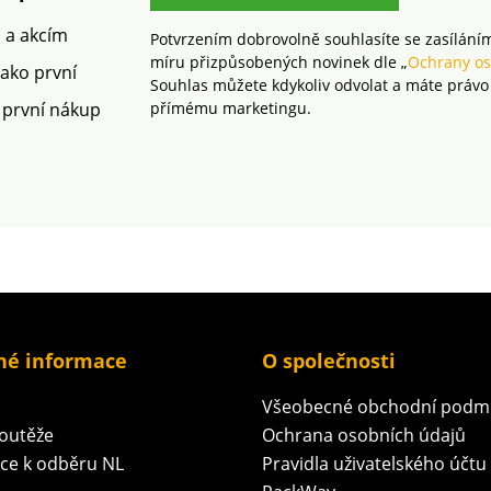
m a akcím
Potvrzením dobrovolně souhlasíte se zasílání
míru přizpůsobených novinek dle „
Ochrany os
jako první
Souhlas můžete kdykoliv odvolat a máte právo
 první nákup
přímému marketingu.
né informace
O společnosti
Všeobecné obchodní podm
soutěže
Ochrana osobních údajů
ace k odběru NL
Pravidla uživatelského účtu