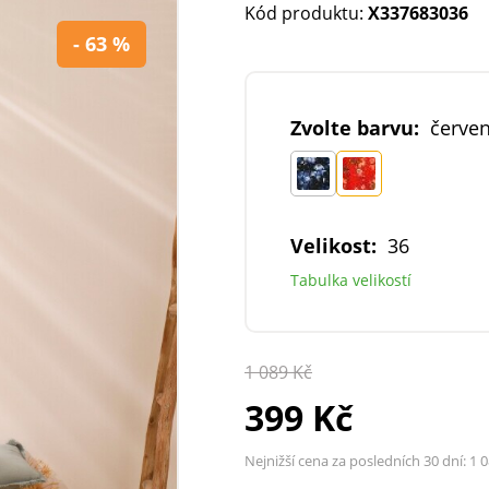
Kód produktu:
X337683036
- 63 %
Zvolte barvu:
červen
Velikost:
36
Tabulka velikostí
1 089 Kč
399 Kč
Nejnižší cena za posledních 30 dní:
1 0