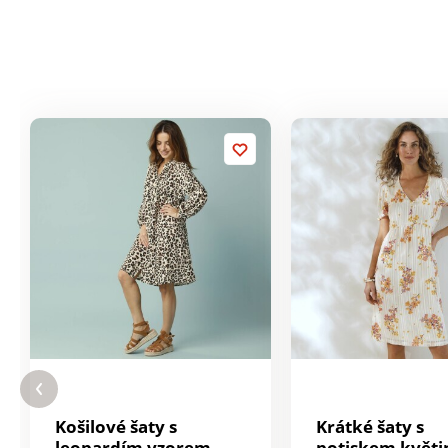
Košilové šaty s
Krátké šaty s
leopardím vzorem,
potiskem květi