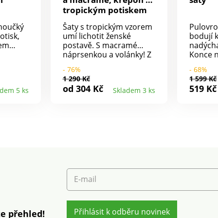
tropickým potiskem
ehoučký
Šaty s tropickým vzorem
Pulovro
otisk,
umí lichotit ženské
bodují 
kem
postavě. S macramé
nadýcha
náprsenkou a volánky! Z
Konce 
 kousky
lehké viskózy příjemné
dlouhýc
- 76%
- 68%
o V s
na nošení. Stylový potisk
žebrov
1 290 Kč
1 599 Kč
ovou
tropického vzoru. Kulatý
Mírně v
od 304 Kč
519 Kč
adem 5 ks
Skladem 3 ks
nařasený výstřih s
pase. Ro
sení.
macramé náprsenkou.
prát v 
s
Volánové krátké rukávy.
Rozšířený střih vhodný
části
pro každou postavu. Lze
 střih
prát v pračce.
 pračce.
E-mail
Přihlásit k odběru novinek
e přehled!