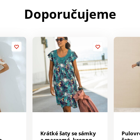
Doporučujeme
Krátké šaty se sámky
Pulovr
n
a macramé, krepon s
šaty