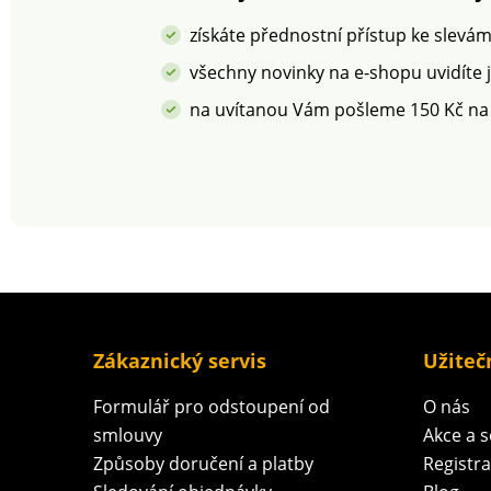
vyžaduje méně vody a
energie. Lze prát v
získáte přednostní přístup ke slevá
pračce.
všechny novinky na e-shopu uvidíte 
na uvítanou Vám pošleme 150 Kč na
Zákaznický servis
Užiteč
Formulář pro odstoupení od
O nás
smlouvy
Akce a 
Způsoby doručení a platby
Registr