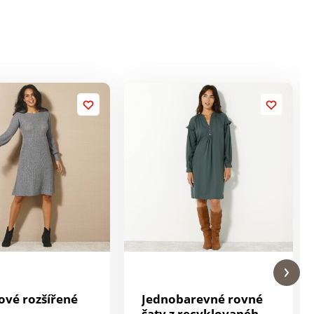
ové rozšířené
Jednobarevné rovné
šaty z recyklovaného