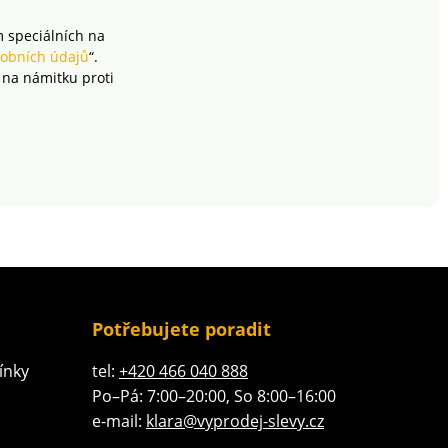
Recycled Standard GCL-
301378-GRS par GLL
m speciálních na
International LTD)
obních údajů
“.
garantuje 100% podíl
 na námitku proti
recyklovaných vláken,
jejichž výroba respektuje
environmentální a
sociální kritéria. Lze prát
v pračce.
Potřebujete poradit
ínky
tel:
+420 466 040 888
Po–Pá: 7:00–20:00, So 8:00–16:00
e-mail:
klara@vyprodej-slevy.cz