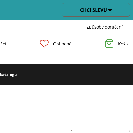
CHCI SLEVU ❤
Způsoby doručení
čet
Oblíbené
Košík
 katalogu