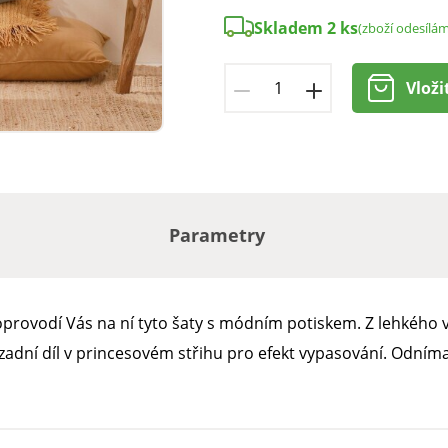
Skladem 2 ks
(zboží odesílá
Vloži
Parametry
oprovodí Vás na ní tyto šaty s módním potiskem. Z lehkého v
zadní díl v princesovém střihu pro efekt vypasování. Odníma