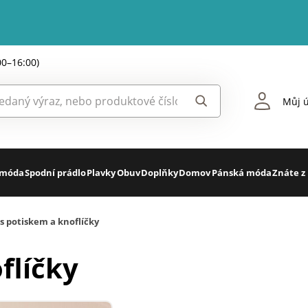
00–16:00)
Můj ú
 móda
Spodní prádlo
Plavky
Obuv
Doplňky
Domov
Pánská móda
Znáte z
 s potiskem a knoflíčky
flíčky