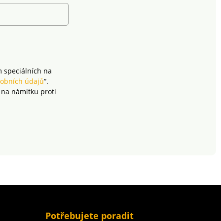
yly podrobeny
CQ 791/ 2 IFTH). Tato
orním testům na
známka označuje textilní
spektrum
výrobky, které byly
ch látek a
podrobeny laboratorním
 je bezpečný nad
testům na široké
platných norem.
spektrum škodlivých
 v pračce.
látek a výrobek je
m speciálních na
bezpečný nad rámec
obních údajů
“.
platných norem. Lze prát
 na námitku proti
v pračce.
Potřebujete poradit