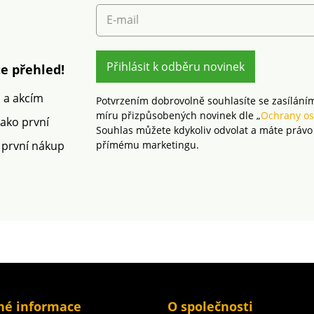
 Pružný
které b
E-mail
háčkové
laborat
adní díl
široké 
Lze prát
škodlivý
Přihlásit k odběru novinek
výrobek
e přehled!
rámec 
Lze prát
m a akcím
Potvrzením dobrovolně souhlasíte se zasílání
míru přizpůsobených novinek dle „
Ochrany os
jako první
Souhlas můžete kdykoliv odvolat a máte právo
 první nákup
přímému marketingu.
né informace
O společnosti