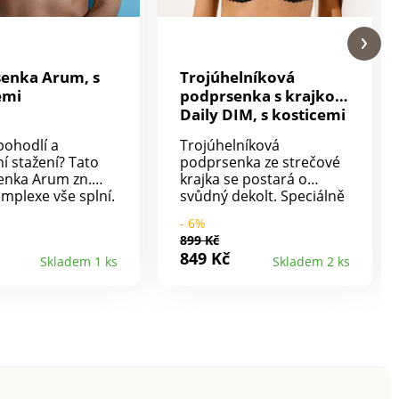
enka Arum, s
Trojúhelníková
emi
podprsenka s krajkou
Daily DIM, s kosticemi
 pohodlí a
Trojúhelníková
ní stažení? Tato
podprsenka ze strečové
enka Arum zn.
krajka se postará o
mplexe vše splní.
svůdný dekolt. Speciálně
emi. Košíčky ze 3
navržena pro ženy s větší
- 6%
o přirozený tvar
velikostí poprsí.
899 Kč
. Postranní
Podprsenka s kosticemi
849 Kč
Skladem 1 ks
Skladem 2 ks
 Zadní díl z
Daily zn. Dim.
ákna. Pružná a
Celokrajková. Košíčky s
astavitelná
vertikálními švy a tylovou
. Dvojitá háčkové
podšívkou. Spodní lem a
í na 3 pozice.
výstřih zakončené
sy šněrování.
pikotkou. Široká
d 100 podle Öko-
ramínka. Zadní díl ve
to známka
střihu do "U". Standard
 textilní výrobky,
100 podle Oeko-Tex (n°