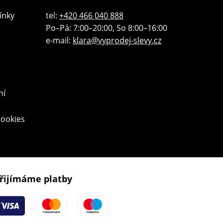
ínky
tel:
+420 466 040 888
Po–Pá: 7:00–20:00, So 8:00–16:00
e-mail:
klara@vyprodej-slevy.cz
ní
cookies
řijímáme platby