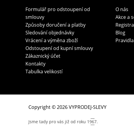
Formulář pro odstoupení od
O nás
smlouvy
Akce a 
Způsoby doručení a platby
Registr
Sledování objednávky
Blog
Vrácení a výměna zboží
Pravidla
Odstoupení od kupní smlouvy
Zákaznický účet
Kontakty
Tabulka velikostí
Copyright © 2026 VYPRODEJ-SLEVY
Jsme tady pro vás již od roku
1967.