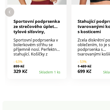
Sportovní podprsenka
Stahující podpr
ze strečového úpletu a
tvarovanými ko
tylové síťoviny,
s kosticemi
bolerkový střih bez
Sportovní podprsenka v
Zcela diskrétní p
kostic
bolerkovém střihu se
oblečením, to je s
příjemně nosí. Perfektně
podprsenka s
stahující. Košíčky z
tvarovanými koší
mikrovlákna podšitého
zn. Miss Mary of 
- 63%
- 53%
pevným úpletem. Horní
Z pevné tkaniny a
899 Kč
1 489 Kč
část košíčků se vsadkou z
krajkovými detaily
329 Kč
699 Kč
Skladem 1 ks
Skl
tylové síťoviny. Široká
podprsenka se h
pruženka pod prsy.
postará o přiroz
Vypodložená ramínka.
křivky dekoltu. S
Vzadu nastavitelná
kosticemi. Kulaté 
ramínka s háčkem pro
Tvarované košíčk
překřížené nošení. Zadní
vycpávek. Krajka 
díl z dvojitého tylu. Vzadu
košíčky a na bocí
háčkové zapínání, 2
Nastavitelná
háčky. Perte na 30 °C.
vypodložená ram