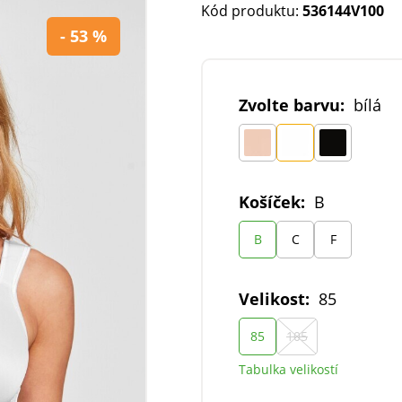
Kód produktu:
536144V100
- 53 %
Zvolte barvu:
bílá
Košíček:
B
B
C
F
Velikost:
85
85
105
Tabulka velikostí