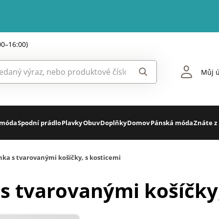
00–16:00)
Můj ú
 móda
Spodní prádlo
Plavky
Obuv
Doplňky
Domov
Pánská móda
Znáte z
nka s tvarovanými košíčky, s kosticemi
 s tvarovanými košíčky