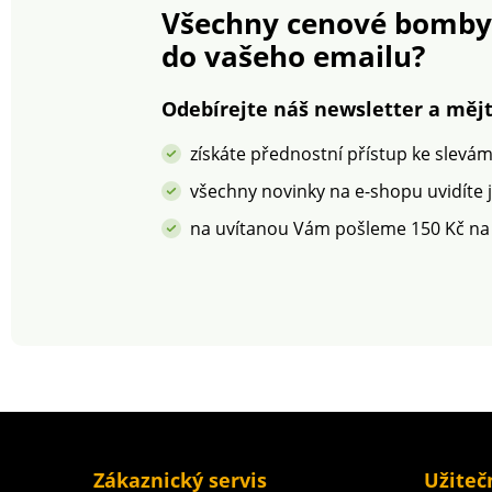
Všechny cenové bomby
ulevují ramenům.
zadní díl. Vzadu 
do vašeho emailu?
zapínání. Pružný z
ve střihu do "U". 
v pračce.
Odebírejte náš newsletter a mějt
získáte přednostní přístup ke slevá
všechny novinky na e-shopu uvidíte 
na uvítanou Vám pošleme 150 Kč na
Zákaznický servis
Užiteč