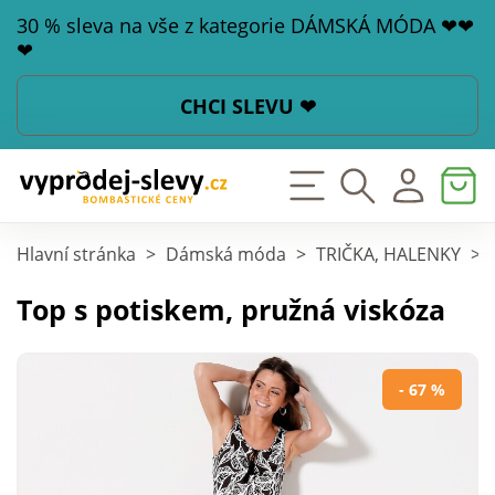
30 % sleva na vše z kategorie DÁMSKÁ MÓDA ❤❤
❤
CHCI SLEVU ❤
Hlavní stránka
>
Dámská móda
>
TRIČKA, HALENKY
>
Top s potiskem, pružná viskóza
- 67 %