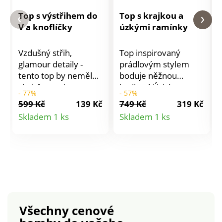
Top s výstřihem do
Top s krajkou a
V a knoflíčky
úzkými ramínky
Vzdušný střih,
Top inspirovaný
glamour detaily -
prádlovým stylem
tento top by neměl
boduje něžnou
chybět mezi
krajkou! Úzká
- 77%
- 57%
smyslnými kousky
ramínka pro absolutní
599 Kč
139 Kč
749 Kč
319 Kč
pro aktuální sezónu.
diskrétnost. Prsní
Detail
Detail
Skladem 1 ks
Skladem 1 ks
Bez rukávů. Vpředu
záševky. Ve
produktu
produktu
výstřih do V s
vzdušném střihu.
originální lemovkou.
Výstřih do "V" na
Vpředu celopropínací
knoflíčky s očky a
na knoflíky tón v
krajkou vpředu.
tónu. Prsní záševky.
Vzadu rovný výstřih.
Rovný spodní lem.
Rovný spodní lem.
Lze prát v pračce.
Lze prát v pračce.
Všechny cenové