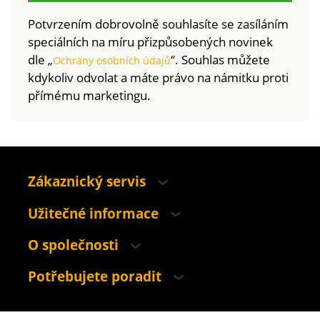
Potvrzením dobrovolně souhlasíte se zasíláním
speciálních na míru přizpůsobených novinek
dle „
“. Souhlas můžete
Ochrany osobních údajů
kdykoliv odvolat a máte právo na námitku proti
přímému marketingu.
Zákaznický servis
Užitečné informace
O společnosti
Potřebujete poradit