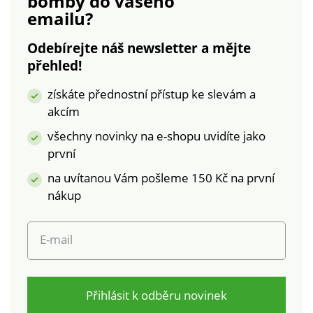
bomby
do vašeho
emailu?
Odebírejte náš newsletter a mějte
přehled!
získáte přednostní přístup ke slevám a
akcím
všechny novinky na e-shopu uvidíte jako
první
na uvítanou Vám pošleme 150 Kč na první
nákup
E-mail
Přihlásit k odběru novinek