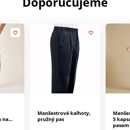
Doporučujeme
Manšestrové kalhoty,
Manšes
 na
pružný pas
5 kaps
pasem 