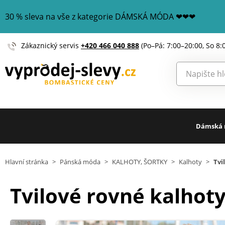
30 % sleva na vše z kategorie DÁMSKÁ MÓDA ❤❤❤
Zákaznický servis
+420 466 040 888
(Po–Pá: 7:00–20:00, So 8:
Dámská
Hlavní stránka
>
Pánská móda
>
KALHOTY, ŠORTKY
>
Kalhoty
>
Tvi
Tvilové rovné kalhot