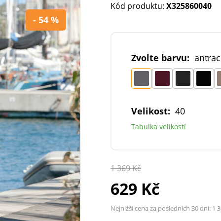
Kód produktu:
X325860040
- 54 %
Zvolte barvu:
antrac
Velikost:
40
Tabulka velikostí
1 369 Kč
629 Kč
Nejnižší cena za posledních 30 dní:
1 3