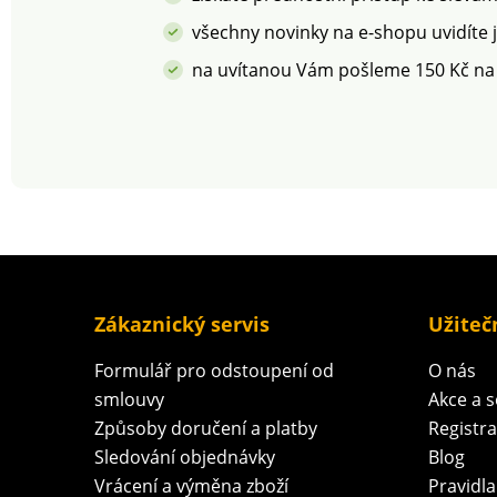
rámec platných norem.
rámec platných 
Lze prát v pračce.
Lze prát v pračce.
všechny novinky na e-shopu uvidíte 
na uvítanou Vám pošleme 150 Kč na
Zákaznický servis
Užiteč
Formulář pro odstoupení od
O nás
smlouvy
Akce a 
Způsoby doručení a platby
Registr
Sledování objednávky
Blog
Vrácení a výměna zboží
Pravidla