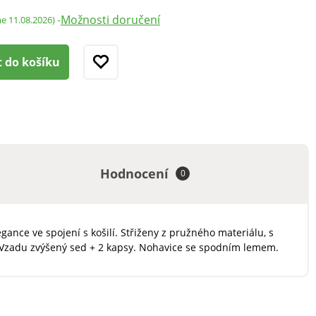
Možnosti doručení
-
me 11.08.2026)
t do košíku
Hodnocení
0
nce ve spojení s košilí. Střiženy z pružného materiálu, s
a. Vzadu zvýšený sed + 2 kapsy. Nohavice se spodním lemem.