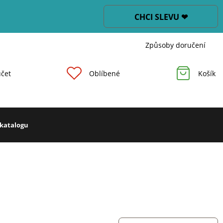
CHCI SLEVU ❤
Způsoby doručení
čet
Oblíbené
Košík
 katalogu