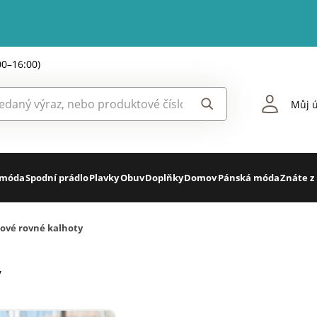
00–16:00)
Můj ú
 móda
Spodní prádlo
Plavky
Obuv
Doplňky
Domov
Pánská móda
Znáte z
lové rovné kalhoty
y