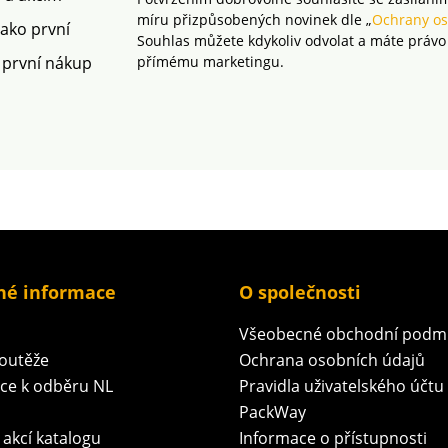
rámec platných norem.
rámec 
míru přizpůsobených novinek dle „
Ochrany os
Lze prát v pračce.
Lze prát
jako první
Souhlas můžete kdykoliv odvolat a máte právo
 první nákup
přímému marketingu.
né informace
O společnosti
Všeobecné obchodní podm
soutěže
Ochrana osobních údajů
ace k odběru NL
Pravidla uživatelského účtu
PackWay
 akcí katalogu
Informace o přístupnosti