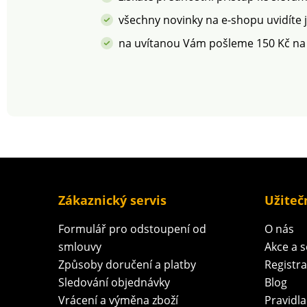
všechny novinky na e-shopu uvidíte 
na uvítanou Vám pošleme 150 Kč na
Zákaznický servis
Užiteč
Formulář pro odstoupení od
O nás
smlouvy
Akce a 
Způsoby doručení a platby
Registr
Sledování objednávky
Blog
Vrácení a výměna zboží
Pravidla