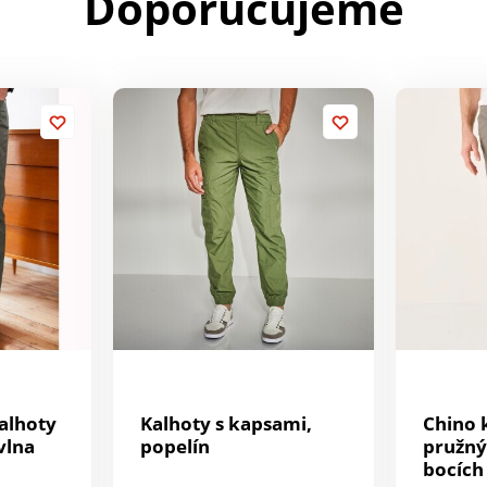
Doporučujeme
alhoty
Kalhoty s kapsami,
Chino 
vlna
popelín
pružn
bocích