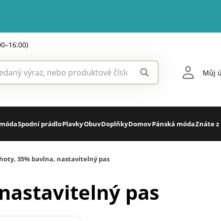
00–16:00)
Můj ú
 móda
Spodní prádlo
Plavky
Obuv
Doplňky
Domov
Pánská móda
Znáte z
hoty, 35% bavlna, nastavitelný pas
nastavitelný pas