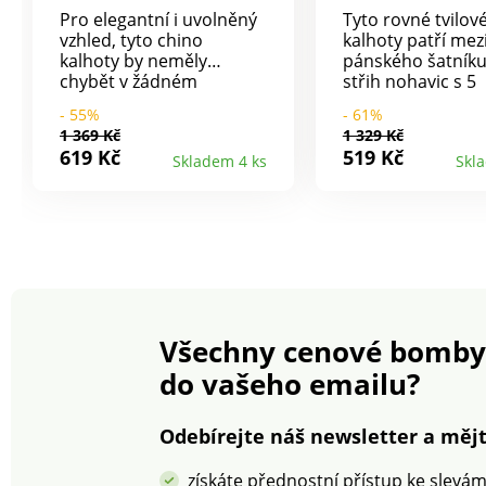
Pro elegantní i uvolněný
Tyto rovné tvilov
vzhled, tyto chino
kalhoty patří mez
kalhoty by neměly
pánského šatníku
chybět v žádném
střih nohavic s 5
pánském šatníku!
kapsami. V pase 
- 55%
- 61%
Dokonale padnoucí, z
Poklopec na zip a 
1 369 Kč
1 329 Kč
pružného plátna pro
2 kapsy a 1 kapsič
619 Kč
519 Kč
Skladem 4 ks
Skl
volnost pohybu. Vnitřní
Vzadu zvýšení sed
pas z plátna chambray.
našité kapsy. Noh
Rovný střih. Pas s
zakončeny lemem
poutky. Zapínání na zip +
prát v pračce.
1 knoflík. Vpředu 2
klínové kapsy. 1 kapsička
na mince. Vzadu 2 kapsy
s paspulkou na knoflík.
Všechny cenové bomby
do vašeho emailu?
Odebírejte náš newsletter a mějt
získáte přednostní přístup ke slevá