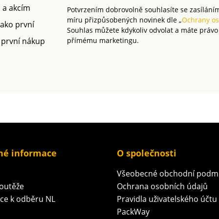
Lze prát
rámec platných
m a akcím
Potvrzením dobrovolně souhlasíte se zasílání
norem. Tento produkt
míru přizpůsobených novinek dle „
Ochrany os
má certifikaci MADE IN
jako první
Souhlas můžete kdykoliv odvolat a máte právo
GREEN by OEKO-TEX®.
 první nákup
přímému marketingu.
Tato certifikace zaručuje
jak přísné chemické
analýzy (STANDARD 100),
tak odpovědnou výrobu,
hodnocenou podle
kontrolovaných
environmentálních a
sociálních kritérií.
né informace
O společnosti
Všeobecné obchodní podm
soutěže
Ochrana osobních údajů
ace k odběru NL
Pravidla uživatelského účtu
PackWay