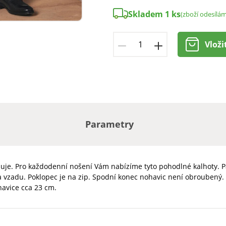
Skladem 1 ks
(zboží odesílá
Vloži
Parametry
udržuje. Pro každodenní nošení Vám nabízíme tyto pohodlné kalhoty.
a vzadu. Poklopec je na zip. Spodní konec nohavic není obroubený.
havice cca 23 cm.