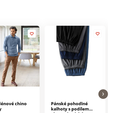
énové chino
Pánské pohodlné
y
kalhoty s podílem