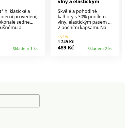
vlny a elastickým
pasem
třih, klasické a
Skvělé a pohodlné
oderní provedení,
kalhoty s 30% podílem
okonale sedne
vlny, elastickým pasem a
zdušnému a
2 bočními kapsami. Na
u materiálu.
předním díle je zdobí
- 61%
énové chino
trvalé puky. Mají
1 249 Kč
. Pas se 6 poutky.
lemovaný spodní okraj
489 Kč
Skladem 1 ks
Skladem 2 ks
 na zip a knoflík.
nohavic. Kalhoty jsou
2 kapsy +
vhodné na sport i na
a. Vzadu 2 kapsy s
doma! Materiál úplet 70
ou. Lze prát v
% akryl a 30 % vlna.
Vnitřní délka nohavic je
cca 83 cm, spodní šířka
20 cm.