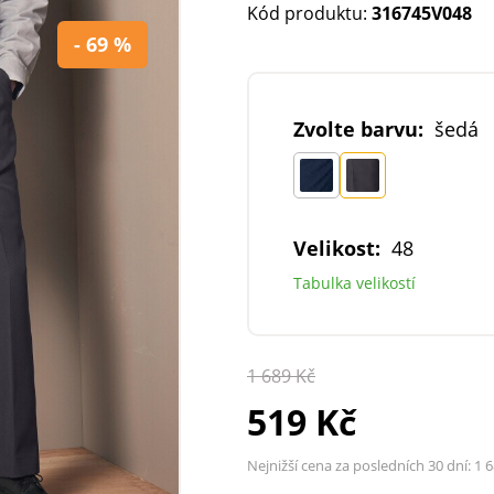
Kód produktu:
316745V048
- 69 %
Zvolte barvu:
šedá
Velikost:
48
Tabulka velikostí
1 689 Kč
519 Kč
Nejnižší cena za posledních 30 dní:
1 6