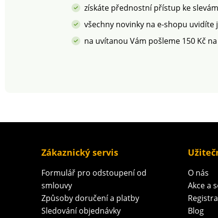
škodlivých látek a
platných norem. 
získáte přednostní přístup ke slevá
výrobek je bezpečný nad
v pračce.
rámec platných norem.
všechny novinky na e-shopu uvidíte 
Lze prát v pračce.
na uvítanou Vám pošleme 150 Kč na
Zákaznický servis
Užiteč
Formulář pro odstoupení od
O nás
smlouvy
Akce a 
Způsoby doručení a platby
Registr
Sledování objednávky
Blog