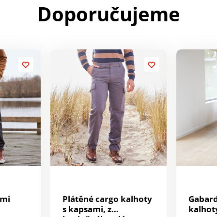
Doporučujeme
ami
Plátěné cargo kalhoty
Gabard
s kapsami, z
kalhot