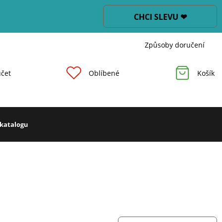
CHCI SLEVU ❤
Způsoby doručení
čet
Oblíbené
Košík
 katalogu