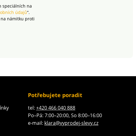
m speciálních na
obních údajů
“.
 na námitku proti
Potřebujete poradit
ínky
tel:
+420 466 040 888
Po–Pá: 7:00–20:00, So 8:00–16:00
e-mail:
klara@vyprodej-slevy.cz