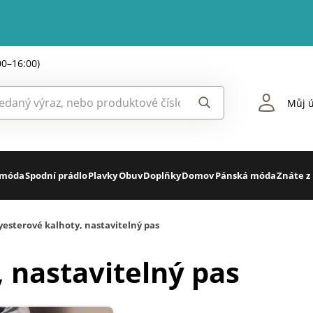
00–16:00)
Můj ú
 móda
Spodní prádlo
Plavky
Obuv
Doplňky
Domov
Pánská móda
Znáte z
yesterové kalhoty, nastavitelný pas
 nastavitelný pas