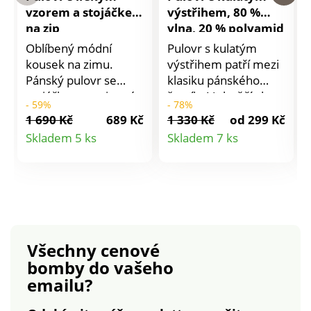
vzorem a stojáčkem
výstřihem, 80 %
na zip
vlna, 20 % polyamid
Oblíbený módní
Pulovr s kulatým
kousek na zimu.
výstřihem patří mezi
Pánský pulovr se
klasiku pánského
stojáčkem na zip má
šatníku! Jehněčí vlna
- 59%
- 78%
ozdobné pletené
je tak hřejivá. Kulatý
1 690 Kč
689 Kč
1 330 Kč
od 299 Kč
vzory v irském stylu.
výstřih. Dlouhé
Detail
Detail
Skladem 5 ks
Skladem 7 ks
Záda a rukávy z
rukávy. Pružná
produktu
produktu
rýžového vzoru.
zakončení. Lze prát v
Zakončení do
pračce na 30 °C na
žebrového úpletu
cyklus vlna.
kolem výstřihu, na
konci rukávů a na
spodním lemu. Lze
Všechny cenové
prát v pračce.
bomby
do vašeho
emailu?