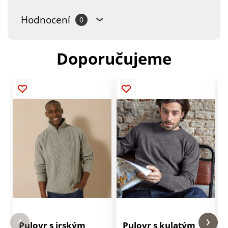
Hodnocení
0
Doporučujeme
Pulovr s irským
Pulovr s kulatým