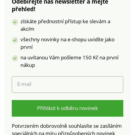
Odebírejte náš newsletter a mějte
přehled!
získáte přednostní přístup ke slevám a
akcím
všechny novinky na e-shopu uvidíte jako
první
na uvítanou Vám pošleme 150 Kč na první
nákup
E-mail
Přihlásit k odběru novinek
Potvrzením dobrovolně souhlasíte se zasíláním
speciálních na míru přizpůsobených novinek