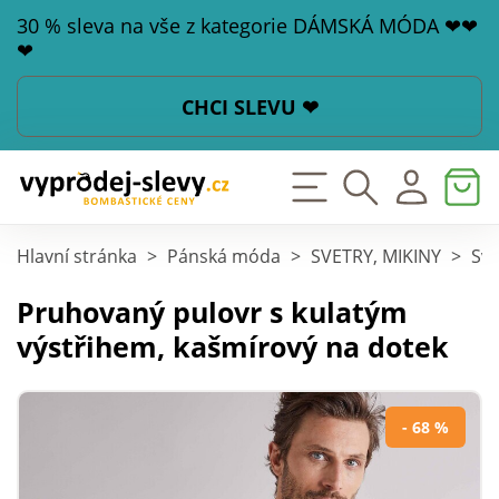
30 % sleva na vše z kategorie DÁMSKÁ MÓDA ❤❤
❤
CHCI SLEVU ❤
Hlavní stránka
>
Pánská móda
>
SVETRY, MIKINY
>
Sve
Pruhovaný pulovr s kulatým
výstřihem, kašmírový na dotek
- 68 %