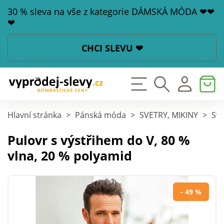
30 % sleva na vše z kategorie DÁMSKÁ MÓDA ❤❤
❤
CHCI SLEVU ❤
Hlavní stránka
>
Pánská móda
>
SVETRY, MIKINY
>
Sve
Pulovr s výstřihem do V, 80 %
vlna, 20 % polyamid
- 49 %