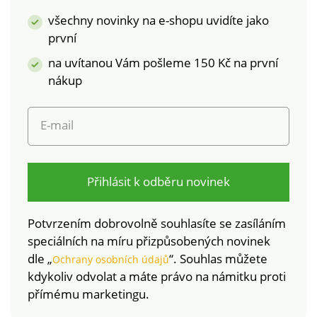
škodlivých látek a
všechny novinky na e-shopu uvidíte jako
výrobek je bezpečný
první
nad rámec platných
na uvítanou Vám pošleme 150 Kč na první
norem. Lze prát v
pračce.
nákup
E-mail
Přihlásit k odběru novinek
Potvrzením dobrovolně souhlasíte se zasíláním
speciálních na míru přizpůsobených novinek
dle „
“. Souhlas můžete
Ochrany osobních údajů
kdykoliv odvolat a máte právo na námitku proti
přímému marketingu.