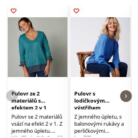
Pulovr ze 2
Pulovr s
materiálů s
lodičkovým
efektem 2 v 1
výstřihem
Pulovr se 2 materiálů
Z jemného úpletu, s
vsází na efekt 2 v 1. Z
balonovými rukávy a
jemného úpletu.
perličkovými
Výstřih do "V". Spadlá
knoflíčky: tento