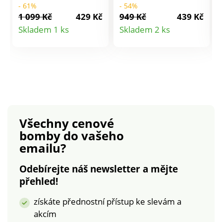
- 61%
- 54%
ramena. 7/8 rukávy s
pulovr je skutečným
1 099 Kč
429 Kč
949 Kč
439 Kč
rozparky na koncích +
pokladem! S hladkým
Detail
Detail
Skladem 1 ks
Skladem 2 ks
šňůrkami na
pleteným vzorem.
produktu
produktu
zavázání. Pulovr má
Mohérový na dotek.
rovný spodní lem.
Elegantní lodičkový
Zakulacený spodní
výstřih. Spadlá
lem z voálu s
ramena. Dlouhé
geometrickým
halenkové rukávy s
potiskem. Postranní
originálními knoflíčky.
rozparky. Lze prát v
Rovný dolní lem. Lze
Všechny cenové
pračce.
prát v pračce.
bomby
do vašeho
emailu?
Odebírejte náš newsletter a mějte
přehled!
získáte přednostní přístup ke slevám a
akcím