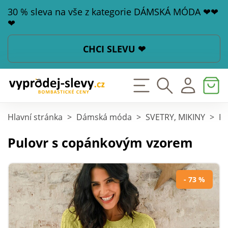
30 % sleva na vše z kategorie DÁMSKÁ MÓDA ❤❤
❤
CHCI SLEVU ❤
Hlavní stránka
>
Dámská móda
>
SVETRY, MIKINY
>
Pu
Pulovr s copánkovým vzorem
- 73 %