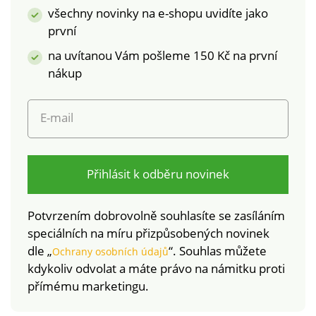
všechny novinky na e-shopu uvidíte jako
první
na uvítanou Vám pošleme 150 Kč na první
nákup
E-mail
Přihlásit k odběru novinek
Potvrzením dobrovolně souhlasíte se zasíláním
speciálních na míru přizpůsobených novinek
dle „
“. Souhlas můžete
Ochrany osobních údajů
kdykoliv odvolat a máte právo na námitku proti
přímému marketingu.