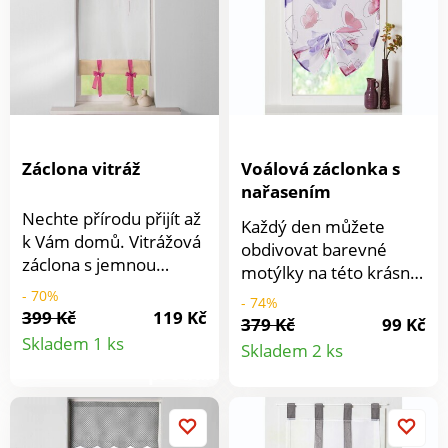
mašličkami na uvázání
k tyči. Spodní okraj je
olemovaný. Prodává se
jednotlivě.
Záclona vitráž
Voálová záclonka s
nařasením
Nechte přírodu přijít až
Každý den můžete
k Vám domů. Vitrážová
obdivovat barevné
záclona s jemnou
motýlky na této krásné
výšivkou květu trav a
záclonce. Snadná
- 70%
- 74%
mašličkami na spodním
399 Kč
119 Kč
instalace. Se středovou
379 Kč
99 Kč
Detail
okraji. Nahoře lem v
Detail
saténovou stuhou pro
Skladem 1 ks
Skladem 2 ks
kontrastní barvě a
zakulacený efekt. S
produktu
tunýlek na provlečení
produkt
tunýlkem pro protažení
tyče. Prodává se
garnýžové tyče.
jednotlivě. Materiál
Prodáváno po kusech.