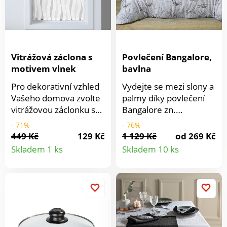
Vitrážová záclona s
Povlečení Bangalore,
motivem vlnek
bavlna
Pro dekorativní vzhled
Vydejte se mezi slony a
Vašeho domova zvolte
palmy díky povlečení
vitrážovou záclonku s
Bangalore zn.
motivem vlnek.
Colombine z ultra
- 71%
- 76%
Připraveno k pověšení,
jemné bavlny: příslib
449 Kč
129 Kč
1 129 Kč
od 269 Kč
Detail
Detail
zakončení poutky.
klidného spánku!
Skladem 1 ks
Skladem 10 ks
Prodáváno jednotlivě.
Kvalita zn. Colombine.
produktu
produkt
Potisk vlnek. Standard
Z přirozeně jemného a
100 podle Oeko-Tex.
odolného materiálu.
Tato známka označuje
Pevná a pravidelná
textilní výrobky, které
tkanina. Povlak na
byly podrobeny
polštář s plochým
laboratorním testům na
volánem: středový