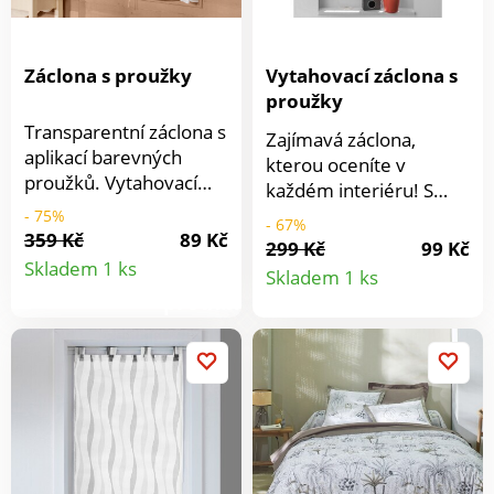
Záclona s proužky
Vytahovací záclona s
proužky
Transparentní záclona s
Zajímavá záclona,
aplikací barevných
kterou oceníte v
proužků. Vytahovací
každém interiéru! S
záclona má stuhy na
vodorovnými proužky
- 75%
- 67%
zavázání. Záclona má
359 Kč
89 Kč
pro moderní vzhled.
299 Kč
99 Kč
Detail
rovný spodní okraj a
Detail
Délku lze upravit
Skladem 1 ks
Skladem 1 ks
tunýlkem pro
pomocí postranní stuh
produktu
provlečení garnýžové
produkt
a stoperů. Z
tyče. Tyčky pro zatížení
poloprůhledného
spodního okraje.
voálu. S tunýlkem pro
Prodáváno jednotlivě.
provlečení garnýžové
Lze prát v pračce.
tyče. Materiál 100%
Matriál 100 %
polyester.
polyester.