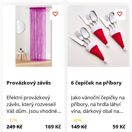
produkt
krku.Materiál: ABS,
plast, bavlna.Rozměr:
15,5 x 0,5
cm.Nastavitelná délka
od 20 - 30 cm.Módní s
potiskem tlapekSnímací
a vhodný k praní
Provázkový závěs
6 čepiček na příbory
Efektní provázkový
Jako vánoční čepičky na
závěs, který rozveselí
příbory, na hrdla láhví
Váš dům. Jsou vhodné
vína, dárkový obal na
do jakékoliv místnosti.
drobné dárky...
- 32%
- 60%
My jsme pro Vás vybrali
Všestranné použití.
249 Kč
169 Kč
149 Kč
59 Kč
Detail
paletu svěžích odstínů,
Originální + kreativní.