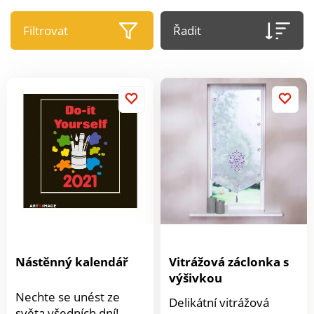
Filtrovat
Řadit
Nástěnný kalendář
Vitrážová záclonka s
výšivkou
Nechte se unést ze
Delikátní vitrážová
světa všedních dní!