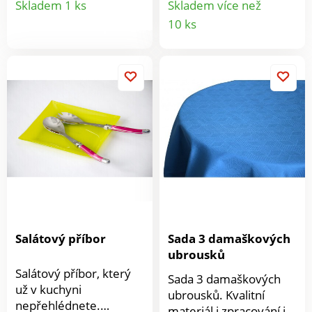
Skladem 1 ks
Skladem více než
které Vás naladí
Sada 6 ks.
Detail
10 ks
produktu
pozitivní energií. Vrchní
produkt
okraj s tunýlkem pro
provléknutí garnýžové
tyče. Perte v ruce nebo
v pračce v prací síťce a
na program jemné
prádlo.
Salátový příbor
Sada 3 damaškových
ubrousků
Salátový příbor, který
Sada 3 damaškových
už v kuchyni
ubrousků. Kvalitní
nepřehlédnete.
materiál i zpracování je