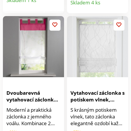
Skladem 1 ks
Skladem 4 ks
sluneční paprsky. Je
poznámek. Ideální, už
produktu
rovná, zavěšená poutky
produkt
nic nezapomenete! Ve
na tyčí, opatřená
spodní části měsíční
saténovými stuhami,
kalendář s okénky pro
pomocí nichž se dá
zapsání důležitých
vytáhnout nahoru.
schůzek. Se spirálou.
Dodáváme se
zátěžovou tyčí.
Dvoubarevná
Vytahovací záclonka s
vytahovací záclonka
potiskem vlnek,
se stuhami
polyester
Moderní a praktická
S krásným potiskem
záclonka z jemného
vlnek, tato záclonka
voálu. Kombinace 2
elegantně ozdobí každé
barev a široká poutka
okno! Navíc s