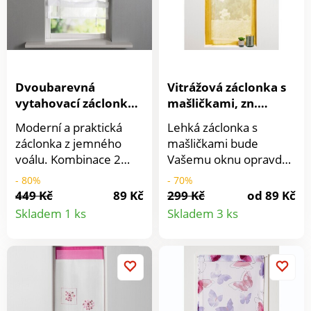
Dvoubarevná
Vitrážová záclonka s
vytahovací záclonka
mašličkami, zn.
se stuhami
Colombine
Moderní a praktická
Lehká záclonka s
záclonka z jemného
mašličkami bude
voálu. Kombinace 2
Vašemu oknu opravdu
barev a široká poutka
slušet. Má lněný vzhled
- 80%
- 70%
nahoře. Vytahuje se
a tlumené barvy.
449 Kč
89 Kč
299 Kč
od 89 Kč
Detail
Detail
pomocí saténových
Propustí lomené
Skladem 1 ks
Skladem 3 ks
stužek. Dodáváme se
paprsky světla a vytvoří
produktu
produkt
zatěžovací tyčí.
příjemnou atmosféru.
Prodáváme jednotlivě.
Můžete ji kombinovat s
Materiál 100%
voálovým závěsem ve
polyester.
stejném provedení.
Nahoře ukončena