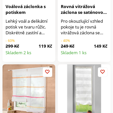
Voálová záclonka s
Rovná vitrážová
potiskem
záclona se saténovou
stuhou
Lehký voál a delikátní
Pro okouzlující vzhled
potisk ve tvaru růžic.
pokoje tu je rovná
Diskrétně zastíní a
vitrážová záclona se
zútulní Váš interiér.
saténovou stuhou.
- 60%
- 40%
Výška nastavitelná
Etamín se saténovou
299 Kč
119 Kč
249 Kč
149 Kč
Detail
Detail
pomocí postranních
stuhou. Připraveno k
Skladem 2 ks
Skladem 1 ks
stužek. Snadno se
pověšení. Rovná
produktu
produkt
udržuje. Prodává se
voálová záclona se 4
jednotlivě.
nebo 5 poutky. Spodní
lem a boky zakončené
lemem. Prodáváno
jednotlivě. Pro ochranu
životního prostředí
doporučujeme prát na
30 °C a sušit volně na
vzduchu.