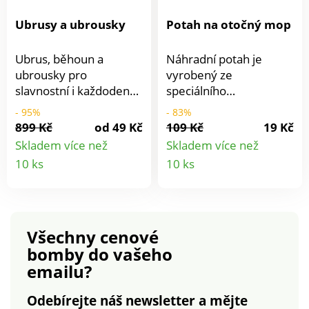
Ubrusy a ubrousky
Potah na otočný mop
Ubrus, běhoun a
Náhradní potah je
ubrousky pro
vyrobený ze
slavnostní i každodenní
speciálního
stolování umí s
mikrovlákna určeného
- 95%
- 83%
interiérem divy. Pokud
pro podlahové mopy.
899 Kč
od 49 Kč
109 Kč
19 Kč
je navíc vzájemně
Je vhodný pro všechny
Skladem více než
Skladem více než
barevně sladíte, váš
typy podlah, zejména
Detail
Detail
10 ks
10 ks
domov zazáří.
pro silně znečištěné a
produktu
produkt
Obyčejně prostřená
porézní (linolea, dlažba,
tabule se stane
kachličky aj.). Lze prát v
neobyčejnou. Vyberte
pračce bez aviváže.
si z několika rozměrů a
Materiál: mikrovlákno.
Všechny cenové
druhů stolního textilu a
Rozměry: 42 x 12 cm.
bomby
do vašeho
prostírejte stůl podle
Pro všechny typy
emailu?
svých představ.
podlah Speciální
mikrovlákno Vhodný
Odebírejte náš newsletter a mějte