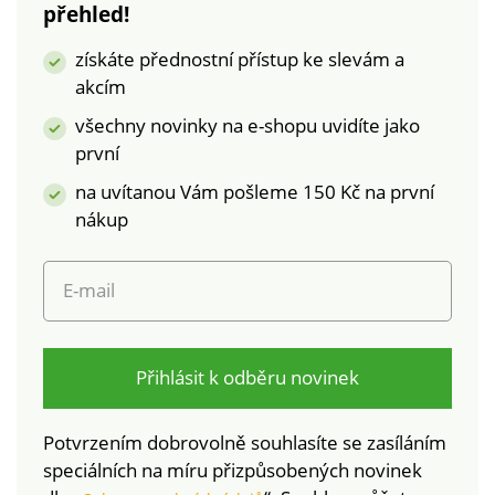
pro praní v pračce
přehled!
získáte přednostní přístup ke slevám a
akcím
všechny novinky na e-shopu uvidíte jako
první
na uvítanou Vám pošleme 150 Kč na první
nákup
E-mail
Přihlásit k odběru novinek
Potvrzením dobrovolně souhlasíte se zasíláním
speciálních na míru přizpůsobených novinek