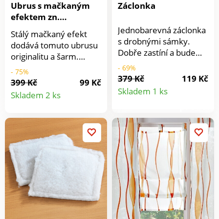
Ubrus s mačkaným
Záclonka
výrobek je bezpečný
efektem zn.
nad rámec platných
Colombine
norem. Pro ochranu
Jednobarevná záclonka
Stálý mačkaný efekt
životního prostředí
s drobnými sámky.
dodává tomuto ubrusu
doporučujeme prát na
Dobře zastíní a bude
originalitu a šarm.
30 °C a sušit volně na
hezkou dekorací na
Tento ubrus neklade
- 69%
- 75%
vzduchu.
vašem okně. Stačí ji
379 Kč
119 Kč
velké nároky na
399 Kč
99 Kč
Detail
navléknout na tyč a
Detail
údržbu, žehlení není
Skladem 1 ks
Skladem 2 ks
pověsit. Rovný spodní
nutné. Ubrus je
produkt
okraj. Dodáváme se
produktu
zakončený lemovkou.
zatěžovací tyčí, aby
dobře splývala a
usnadnila rolování při
vytahování. Prodáváme
jednotlivě. Materiál
100% polyester.