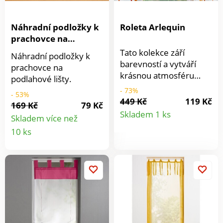
Náhradní podložky k
Roleta Arlequin
prachovce na
podlahové lišty
Tato kolekce září
Náhradní podložky k
barevností a vytváří
prachovce na
krásnou atmosféru
podlahové lišty.
domova. Průsvitná
- 73%
- 53%
roleta se zvlněnými
449 Kč
119 Kč
169 Kč
79 Kč
Detail
pruhy jemně ztlumí
Skladem 1 ks
Skladem více než
sluneční paprsky. Je
Detail
produkt
10 ks
rovná, zavěšená poutky
na tyčí, opatřená
produktu
saténovými stuhami,
pomocí nichž se dá
vytáhnout nahoru.
Dodáváme se
zátěžovou tyčí.