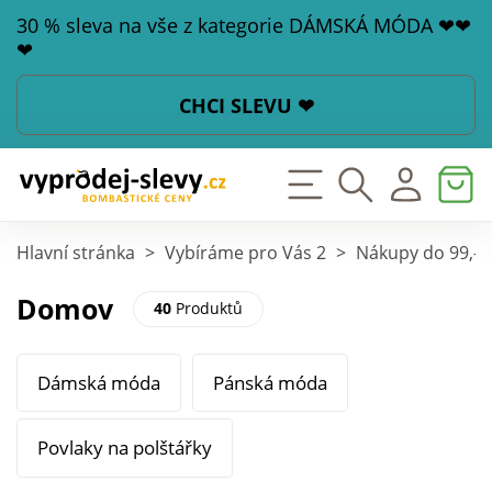
30 % sleva na vše z kategorie DÁMSKÁ MÓDA ❤❤
❤
CHCI SLEVU ❤
Hlavní stránka
>
Vybíráme pro Vás 2
>
Nákupy do 99,-
Domov
40
Produktů
Dámská móda
Pánská móda
Povlaky na polštářky