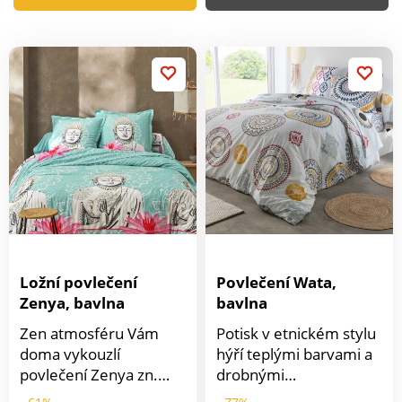
Ložní povlečení
Povlečení Wata,
Zenya, bavlna
bavlna
Zen atmosféru Vám
Potisk v etnickém stylu
doma vykouzlí
hýří teplými barvami a
povlečení Zenya zn.
drobnými
Colombine. S
geometrickými motivy.