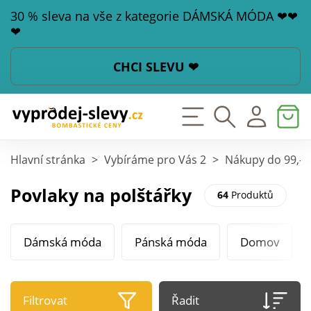
30 % sleva na vše z kategorie DÁMSKÁ MÓDA ❤❤
❤
CHCI SLEVU ❤
Hlavní stránka
>
Vybíráme pro Vás 2
>
Nákupy do 99,-
Povlaky na polštářky
64
Produktů
Dámská móda
Pánská móda
Domov
Filtrovat
Řadit