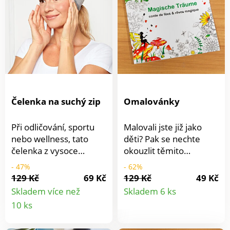
Rozměry: 15,3 x 13,5 x
7 cm
Čelenka na suchý zip
Omalovánky
Při odličování, sportu
Malovali jste již jako
nebo wellness, tato
děti? Pak se nechte
čelenka z vysoce
okouzlit těmito
kvalitního froté je
kouzelnými
- 47%
- 62%
ideální. Příjemně
omalovánkami a znovu
129 Kč
69 Kč
129 Kč
49 Kč
Detail
měkkáaružná, lze prát.
se chopte pastelek. V
Skladem více než
Skladem 6 ks
Dobře drží díky
každé knize najdete
Detail
10 ks
produkt
suchému zipu. Měkká +
fantastické kreslené
produktu
elastická. Na suchý zip.
motivy k vybarvování.