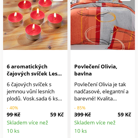
6 aromatických
Povlečení Olivia,
čajových svíček Lesní
bavlna
plody
6 čajových svíček s
Povlečení Olivia je tak
jemnou vůní lesních
nadčasové, elegantní a
plodů. Vosk.sada 6 ks
barevné! Kvalita
Objednejte si také
Colombine. Z materiálu
- 40%
- 85%
vybraného pro svou
99 Kč
59 Kč
399 Kč
59 Kč
jemnost a odolnost.
Skladem více než
Skladem více než
Pevná a pravidelná
Detail
Detail
10 ks
10 ks
tkanina. Povlak na