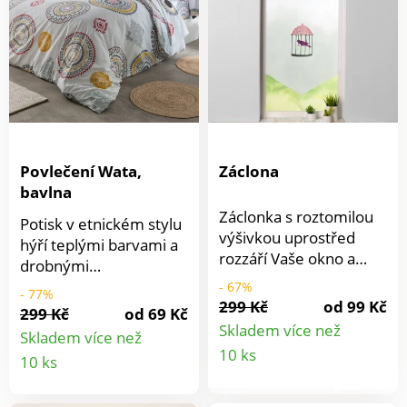
cm.Hotová dekorace
Na stěnu, okno nebo
volně do prostoru
Povlečení Wata,
Záclona
bavlna
Záclonka s roztomilou
Potisk v etnickém stylu
výšivkou uprostřed
hýří teplými barvami a
rozzáří Vaše okno a
drobnými
rozveselí celý interiér.
geometrickými motivy.
- 67%
- 77%
V horní části široká
299 Kč
od 99 Kč
Souprava obsahuje
299 Kč
od 69 Kč
obruba s potiskem
povlak na polštář se 2
Skladem více než
Skladem více než
puntíků a volánek se
Detail
odlišnými stranami a
Detail
10 ks
10 ks
zoubkovaným okrajem.
motivy umístěnými na
produkt
Spodní okraj do špičky.
produktu
ploše. Po obvodu
Nahoře lem na