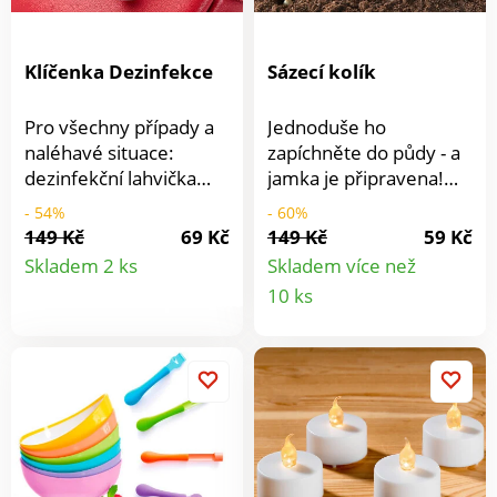
Klíčenka Dezinfekce
Sázecí kolík
Pro všechny případy a
Jednoduše ho
naléhavé situace:
zapíchněte do půdy - a
dezinfekční lahvička
jamka je připravena!
jako přívěsek na klíče. V
Sázecí kolík ušetří
- 54%
- 60%
případě potřeby je
zdlouhavé práce při
149 Kč
69 Kč
149 Kč
59 Kč
Detail
okamžitě po ruce -
vkládání cibulek a
Skladem 2 ks
Skladem více než
chytře ukrytá a
semen. S
Detail
10 ks
produktu
bezpečná.
ergonomickou rukojetí
produkt
a ryskou až do 10 cm.