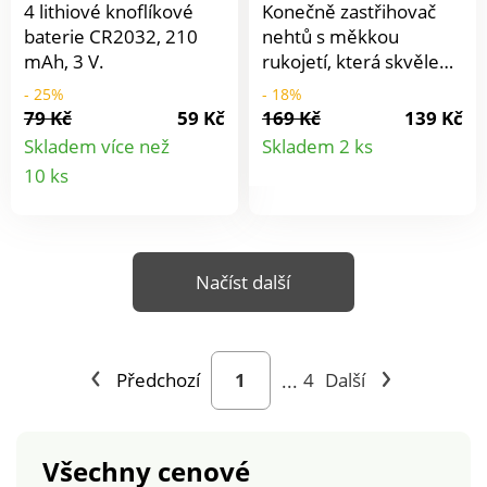
4 lithiové knoflíkové
Konečně zastřihovač
baterie CR2032, 210
nehtů s měkkou
mAh, 3 V.
rukojetí, která skvěle
padne do ruky! Můžete
- 25%
- 18%
s ním bez námahy
79 Kč
59 Kč
169 Kč
139 Kč
Detail
stříhat i silně ztvrdlé
Skladem více než
Skladem 2 ks
nebo zarostlé nehty. S
Detail
10 ks
produkt
měkkou rukojetí. Na
produktu
nehty na rukou + na
nohou. Vivadia.
Exkluzivně u MAGNET
Načíst další
3P.
Předchozí
...
4
Další
Všechny cenové