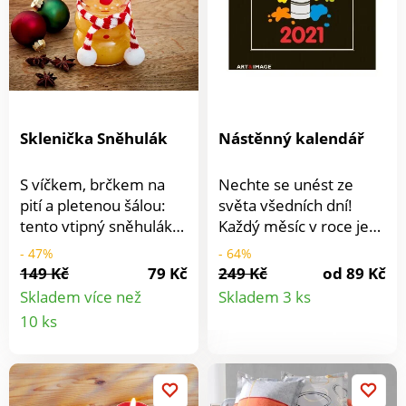
Sklenička Sněhulák
Nástěnný kalendář
S víčkem, brčkem na
Nechte se unést ze
pití a pletenou šálou:
světa všedních dní!
tento vtipný sněhulák
Každý měsíc v roce je
je skleničkou na pití.
doprovázen fotografií.
- 47%
- 64%
Naservírujte si
Možnost vepsání
149 Kč
79 Kč
249 Kč
od 89 Kč
Detail
pomerančový džus a
důležitých schůzek,
Skladem více než
Skladem 3 ks
jiné dobroty, budou z ní
svátků a narozenin.
Detail
10 ks
produkt
chutnat obzvlášť dobře
produktu
- nejen v zimě!