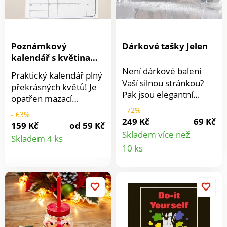
Poznámkový
Dárkové tašky Jelen
kalendář s květinami
2017
Není dárkové balení
Praktický kalendář plný
Vaší silnou stránkou?
překrásných květů! Je
Pak jsou elegantní
opatřen mazací
vánoční tašky s jelenem
tabulkou a fixem pro
- 72%
- 63%
tím nejjednodušším a
249 Kč
69 Kč
zapsání důležitých
159 Kč
od 59 Kč
nejlepším řešením.
Detail
každodenních
Skladem více než
Skladem 4 ks
100% polyester, každý
Detail
poznámek. Ideální, už
10 ks
11 x 16 cm. Dodáváno
produktu
nic nezapomenete! Ve
produkt
bez obsahu.Dárkové
spodní části měsíční
sáčky ve 2 provedeních
kalendář s okénky pro
V kostkovaném vzoru s
zapsání důležitých
motivem jelena Sada 2
schůzek. Se spirálou.
ks