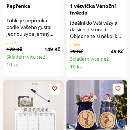
Pepřenka
1 větvička Vánoční
hvězda
Tohle je pepřenka
Ideální do Vaší vázy a
podle Vašeho gusta!
dalších dekorací.
Jednou sype jemný,
Objednejte si několik
jindy hrubý pepř díky 2
větviček této tradiční
- 17%
- 38%
různým perforacím ve
179 Kč
149 Kč
vánoční hvězdy.
79 Kč
49 Kč
víčku. Z nerezu. Se 2
Skladem více než
Skladem více než
perforacemi. Sype
Detail
Detail
10 ks
10 ks
jemný nebo hrubý
produktu
pepř.
produkt