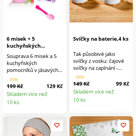
6 misek + 5
Svíčky na baterie,4 ks
kuchyňských
pomocníků
Tak působivé jako
Souprava 6 misek a 5
svíčky z vosku: čajové
kuchyňských
svíčky na zapínání -
pomocníků v jásavých
jistota je jistota. Plast,
barvách: Sada
- 34%
- 35%
včetně baterie. Ø 3,7
149 Kč
99 Kč
obsahuje: vykrajovač
199 Kč
129 Kč
cm. S dlouhou dobou
jádřinců škrabka
Skladem více než
Skladem více než
hoření bílá Provoz na
Detail
škrabka na citrusovou
Detail
10 ks
10 ks
baterie
kůru vykrajovací lžíce
produkt
produktu
na ovoce lžíce na
zmrzlinu Materiál
lakovaná nerezová
ocel, plastové držadlo.