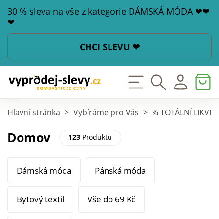
30 % sleva na vše z kategorie DÁMSKÁ MÓDA ❤❤
❤
CHCI SLEVU ❤
Hlavní stránka
>
Vybíráme pro Vás
>
% TOTÁLNÍ LIKVI
Domov
123
Produktů
Dámská móda
Pánská móda
Bytový textil
Vše do 69 Kč