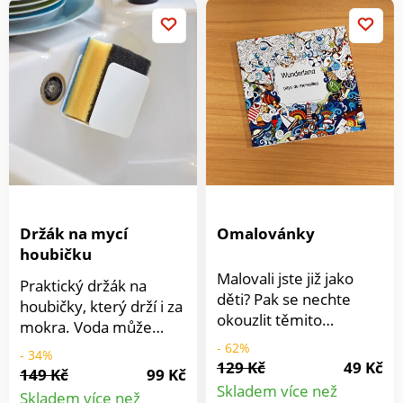
Univerzální. Snadná
Objevte svou
údržba.
kreativitu!
Držák na mycí
Omalovánky
houbičku
Malovali jste již jako
Praktický držák na
děti? Pak se nechte
houbičky, který drží i za
okouzlit těmito
mokra. Voda může
kouzelnými
odtékat a houbička na
- 62%
- 34%
omalovánkami a znovu
129 Kč
49 Kč
nádobí rychleji schne!
149 Kč
99 Kč
se chopte pastelek. V
Skladem více než
Skladem více než
každé knize najdete