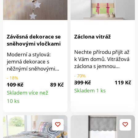
Závěsná dekorace se
Záclona vitráž
sněhovými vločkami
Nechte přírodu přijít až
Moderní a stylová:
k Vám domů. Vitrážová
jemná dekorace s
záclona s jemnou
něžnýmí sněhovými
výšivkou květu trav a
vločkami v elegantních
- 70%
- 18%
mašličkami na spodním
399 Kč
119 Kč
šedých tónech je
109 Kč
89 Kč
Detail
okraji. Nahoře lem v
zdobená hvězdami,
Skladem 1 ks
Skladem více než
kontrastní barvě a
korálky, dřevěnými
Detail
produkt
10 ks
tunýlek na provlečení
kolečky a dalšími prvky
tyče. Prodává se
produktu
- čím více, tím lépe!
jednotlivě. Materiál
MDF/textil, celková
100% polyester.
délka 40 cm. Sněhové
vločky 8,5 x 9