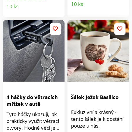
Detail
Detail
10 ks
10 ks
fantastické kreslené
produkt
motivy k vybarvování.
produktu
Objevte svou
kreativitu! Fantastické
motivy k vybarvení.
4 háčky do větracích
Šálek Ježek Basilico
mřížek v autě
Exkluzivní a krásný -
Tyto háčky ukazují, jak
tento šálek je k dostání
prakticky využít větrací
pouze u nás!
otvory. Hodně věcí je