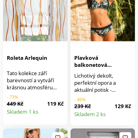
pověsíte. Nahoře lem
na provlečení tyče.
Rovný spodní okraj.
Prodává se jednotlivě.
Roleta Arlequin
Plavková
balkonetová
podprsenka Banari
Tato kolekce září
Lichotivý dekolt,
barevností a vytváří
perfektní opora a
krásnou atmosféru
aktuální potisk -
domova. Průsvitná
plavková podprsenka
- 73%
- 46%
roleta se zvlněnými
449 Kč
119 Kč
Banari je přímo skvělá!
239 Kč
129 Kč
Detail
pruhy jemně ztlumí
Detail
Široká kontrastní a
Skladem 1 ks
Skladem 2 ks
sluneční paprsky. Je
vzadu nastavitelná
produktu
rovná, zavěšená poutky
produkt
ramínka. Košíčky ze 3
na tyčí, opatřená
dílů s podšívkou ze
saténovými stuhami,