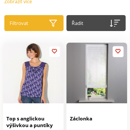
Zobrazit více
Filtrovat
Řadit
Top s anglickou
Záclonka
výšivkou a puntíky