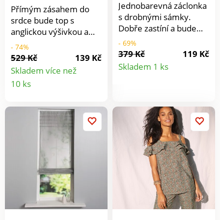
Jednobarevná záclonka
Přímým zásahem do
s drobnými sámky.
srdce bude top s
Dobře zastíní a bude
anglickou výšivkou a
hezkou dekorací na
veselým potiskem
- 69%
- 74%
vašem okně. Stačí ji
379 Kč
119 Kč
puntíků. Kulatý
529 Kč
139 Kč
Detail
navléknout na tyč a
uvolněný výstřih. V
Skladem 1 ks
Skladem více než
pověsit. Rovný spodní
ramenou anglická
Detail
produkt
10 ks
okraj. Dodáváme se
výšivka s vlnkovaným
zatěžovací tyčí, aby
produktu
zakončením. Vpředu
dobře splývala a
sklady. Rovný,
usnadnila rolování při
rozšířený spodní lem.
vytahování. Prodáváme
Směs bavlny a viskózy.
jednotlivě. Materiál
Lze prát v pračce.
100% polyester.
Potisk.