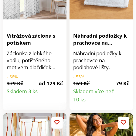
Vitrážová záclona s
Náhradní podložky k
potiskem
prachovce na
podlahové lišty
Záclonka z lehkého
Náhradní podložky k
voálu, potištěného
prachovce na
motivem dlaždiček
podlahové lišty.
proteplí atmosféru
- 66%
- 53%
Vašeho domova. Zastíní
379 Kč
od 129 Kč
169 Kč
79 Kč
Detail
okno před prudkým
Skladem 3 ks
Skladem více než
světlem i zvědavými
Detail
10 ks
produktu
pohledy zvenčí. Po
produkt
stranách stuhy na
vytažení do
požadované výše.
Rychle a snadno ji