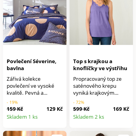
Zakulacený spodní lem.
ramínka. Mezi košíčky
mašlička. Dvojité nebo
trojité háčkové zapínání
na 3 pozice dle
velikosti. Bez kostic.
Povlečení Séverine,
Top s krajkou a
bavlna
knoflíčky ve výstřihu
Zářivá kolekce
Propracovaný top ze
povlečení ve vysoké
saténového krepu
kvalitě. Pevná a
vyniká krajkovým
pravidelná tkanina.
zdobením! Ze saténu a
- 19%
- 72%
Povlak na polštář s
krajky v prádlovém
159 Kč
129 Kč
599 Kč
169 Kč
Detail
Detail
kontrastním lemem, 2
stylu. Výstřih do "V" s
Skladem 1 ks
Skladem 2 ks
potisky na výběr: 1
potaženými kulatými
produktu
produkt
strana "Amour", 1
knoflíčky. Krajka ve
strana bubliny nebo 1
výstřihu a v