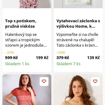
Top s potiskem,
Vytahovací záclonka s
pružná viskóza
výšivkou Home, k
provléknutí
Halenkový top se
Vzpomeňte si na chvíle
garnýžovou tyčkou
střapci a tropickým
strávené na chalupě!
vzorem je jednoduše
Tato záclonka s krásnou
skvělý! Z pružného
výšivkou a macramé
- 67%
- 63%
komfortního žerzeje.
Vám je připomene.
599 Kč
199 Kč
379 Kč
139 Kč
Detail
Detail
Kulatý výstřih s
Kontrastní výšivka
Skladem 1 ks
Skladem 7 ks
průstřihem a šňůrkou
Home. Zakončení
produktu
produkt
se střapci. Pružný
macramé. Záclonka se
spodní lem. Potisk.
vytáhne pomocí stuh
Halenkový look.
na zavázání. Zakončení
tunýlkem pro protažení
garnýžové tyčky.
Prodáváno jednotlivě.
Standard 100 podle