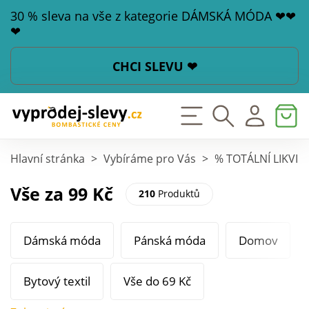
30 % sleva na vše z kategorie DÁMSKÁ MÓDA ❤❤
❤
CHCI SLEVU ❤
Hlavní stránka
>
Vybíráme pro Vás
>
% TOTÁLNÍ LIKVI
Vše za 99 Kč
210
Produktů
Dámská móda
Pánská móda
Domov
Bytový textil
Vše do 69 Kč