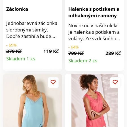
Záclonka
Halenka s potiskem a
odhalenými rameny
Jednobarevná záclonka
Novinkou v naší kolekci
s drobnými sámky.
je halenka s potiskem a
Dobře zastíní a bude
volány. Ze vzdušného
hezkou dekorací na
materiálu. Uvolněný
- 69%
- 64%
vašem okně. Stačí ji
379 Kč
119 Kč
výstřih. Vpředu a vzadu
799 Kč
289 Kč
Detail
navléknout na tyč a
Detail
dvojitý volán tvořící
Skladem 1 ks
Skladem 2 ks
pověsit. Rovný spodní
krátké rukávy. Přišitá
produktu
okraj. Dodáváme se
produkt
ramínka. Rovný spodní
zatěžovací tyčí, aby
lem. V ramenou
dobře splývala a
průstřihy. Potisk. Lze
usnadnila rolování při
prát v pračce.
vytahování. Prodáváme
jednotlivě. Materiál
100% polyester.