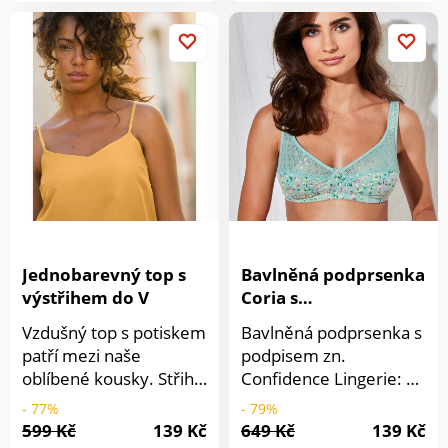
možnosti nastavení.
Pro ochranu životního
Rozšířený, zakulacený
prostředí
spodní lem. Potisk.
doporučujeme prát na
30 °C a sušit volně na
vzduchu.
Jednobarevný top s
Bavlněná podprsenka
výstřihem do V
Coria s
minimalistickým
Vzdušný top s potiskem
Bavlněná podprsenka s
vzorem, bez kostic
patří mezi naše
podpisem zn.
oblíbené kousky. Střih
Confidence Lingerie: s
snadný na údržbu a
barevným potiskem a
- 77%
- 79%
kombinování. Vpředu
krásnou grafickou
599 Kč
139 Kč
649 Kč
139 Kč
Detail
Detail
zakulacený výstřih do V,
krajkou. Podprsenka