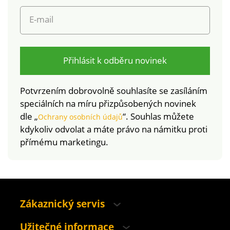
CQ 1216/1). Tato
známka označuje
E-mail
textilní výrobky, které
byly podrobeny
laboratorním testům na
Přihlásit k odběru novinek
široké spektrum
škodlivých látek a
výrobek je bezpečný
Potvrzením dobrovolně souhlasíte se zasíláním
nad rámec platných
speciálních na míru přizpůsobených novinek
norem. Lze prát až na
dle „
“. Souhlas můžete
Ochrany osobních údajů
60 °C, pro ochranu
kdykoliv odvolat a máte právo na námitku proti
životního prostředí
přímému marketingu.
doporučujeme prát na
40 °C a sušit volně na
vzduchu.
Zákaznický servis
Užitečné informace