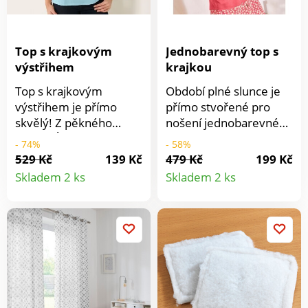
Top s krajkovým
Jednobarevný top s
výstřihem
krajkou
Top s krajkovým
Období plné slunce je
výstřihem je přímo
přímo stvořené pro
skvělý! Z pěkného
nošení jednobarevného
krepu. Úzká, vzadu
topu s krajkou!
- 74%
- 58%
nastavitelná ramínka.
Zakulacený výstřih do
529 Kč
139 Kč
479 Kč
199 Kč
Detail
Detail
Výstřih do "V" s
"V" s krajkou. Prsní
Skladem 2 ks
Skladem 2 ks
vlnkovanou krajkou.
záševky. Vpředu a
produktu
produkt
Prsní záševky. Rovný
vzadu mírně
spodní lem s
zakulacený spodní lem.
postranními rozparky.
Lze prát v pračce.
Rovný zadní díl.
Postranní rozparky.