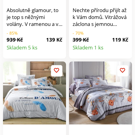
pračce.
Absolutně glamour, to
Nechte přírodu přijít až
je top s něžnými
k Vám domů. Vitrážová
volány. V ramenou a ve
záclona s jemnou
výstřihu volánky. Prsní
výšivkou květu trav a
- 85%
- 70%
záševky. Vpředu výstřih
mašličkami na spodním
939 Kč
139 Kč
399 Kč
119 Kč
Detail
Detail
do "V" s knoflíčky a
okraji. Nahoře lem v
Skladem 5 ks
Skladem 1 ks
očky. Úzká volánová
kontrastní barvě a
produktu
produkt
ramínka. Rovný spodní
tunýlek na provlečení
lem.
tyče. Prodává se
jednotlivě. Materiál
100% polyester.